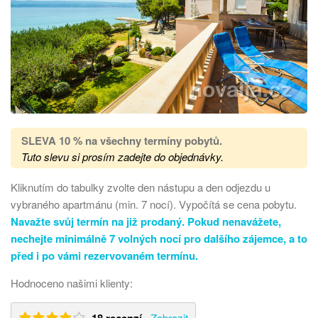
SLEVA 10 % na všechny termíny pobytů
.
Tuto slevu si prosím zadejte do objednávky.
Kliknutím do tabulky zvolte den nástupu a den odjezdu u
vybraného apartmánu (min. 7 nocí). Vypočítá se cena pobytu.
Navažte svůj termín na již prodaný. Pokud nenavážete,
nechejte minimálně 7 volných nocí pro dalšího zájemce, a to
před i po vámi rezervovaném termínu.
Hodnoceno našimi klienty:
Zobrazit