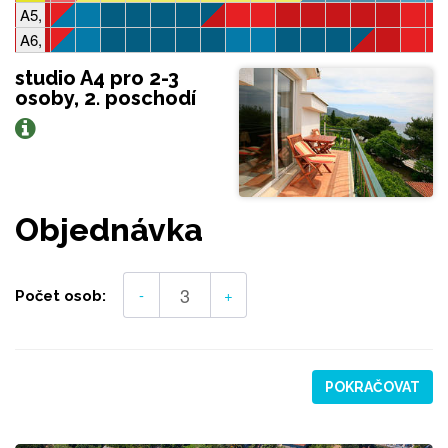
A5, 2-3 osoby, 1 ložnice
A6, 4-5 osob, 2 ložnice
studio A4 pro 2-3
osoby, 2. poschodí
Objednávka
-
+
Počet osob:
POKRAČOVAT