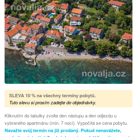
SLEVA 10 % na všechny termíny pobytů
.
Tuto slevu si prosím zadejte do objednávky.
Kliknutím do tabulky zvolte den nástupu a den odjezdu u
vybraného apartmánu (min. 7 nocí). Vypočítá se cena pobytu.
Navažte svůj termín na již prodaný. Pokud nenavážete,