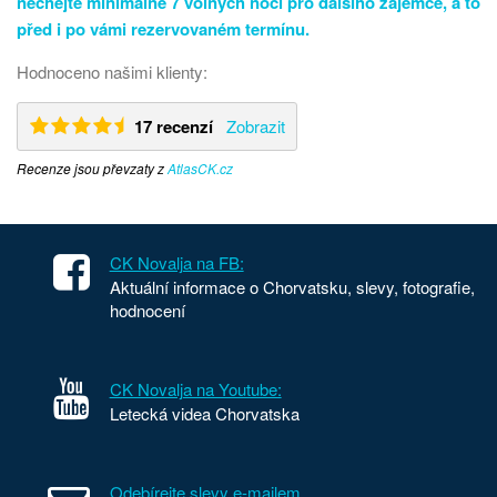
nechejte minimálně 7 volných nocí pro dalšího zájemce, a to
před i po vámi rezervovaném termínu.
Hodnoceno našimi klienty:
17 recenzí
Zobrazit
Recenze jsou převzaty z
AtlasCK.cz
CK Novalja na FB:
Aktuální informace o Chorvatsku, slevy, fotografie,
hodnocení
CK Novalja na Youtube:
Letecká videa Chorvatska
Odebírejte slevy e-mailem