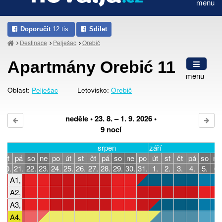
menu
Doporučit
12 tis.
Sdílet
Destinace
Pelješac
Orebič
Apartmány Orebić 11
menu
Oblast:
Pelješac
Letovisko:
Orebič
neděle • 23. 8. – 1. 9. 2026 •
9 nocí
srpen
září
čt
pá
so
ne
po
út
st
čt
pá
so
ne
po
út
st
čt
pá
so
ne
20.
21.
22.
23.
24.
25.
26.
27.
28.
29.
30.
31.
1.
2.
3.
4.
5.
6.
A1, 4 osoby, 2 ložnice
A2, studio, 2-3 osoby
A3, 4 osoby, 2 ložnice
A4, studio, 2-3 osoby