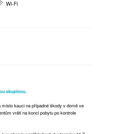
Wi-Fi
nou skupinou.
 na místo kauci na případné škody v domě ve
entům vrátí na konci pobytu po kontrole