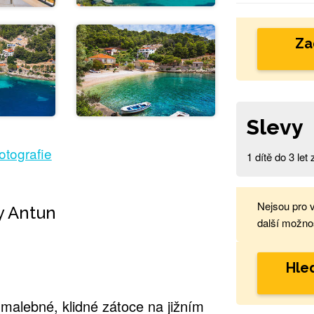
Za
Slevy
fotografie
1 dítě do 3 le
Nejsou pro 
y Antun
další možnos
Hled
alebné, klidné zátoce na jižním