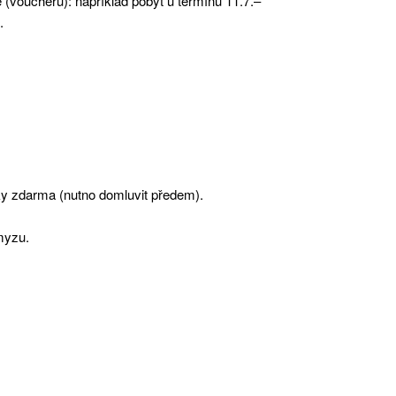
(voucheru): například pobyt u termínu 11.7.–
.
čky zdarma (nutno domluvit předem).
myzu.