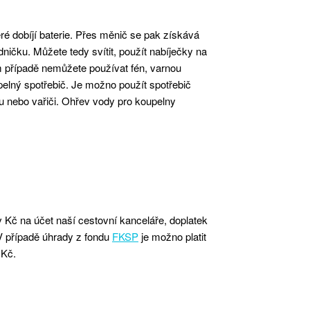
eré dobíjí baterie. Přes měnič se pak získává
ičku. Můžete tedy svítit, použít nabíječky na
ém případě nemůžete používat fén, varnou
tepelný spotřebič. Je možno použít spotřebič
 nebo vařiči. Ohřev vody pro koupelny
v Kč na účet naší cestovní kanceláře, doplatek
 V případě úhrady z fondu
FKSP
je možno platit
 Kč.