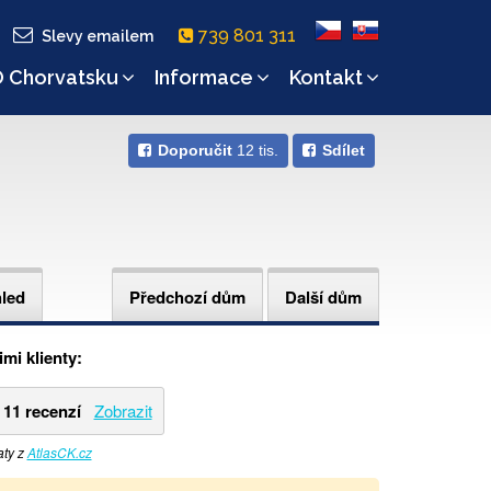
739 801 311
Slevy emailem
 Chorvatsku
Informace
Kontakt
Doporučit
12 tis.
Sdílet
hled
Předchozí dům
Další dům
mi klienty:
11 recenzí
Zobrazit
aty z
AtlasCK.cz