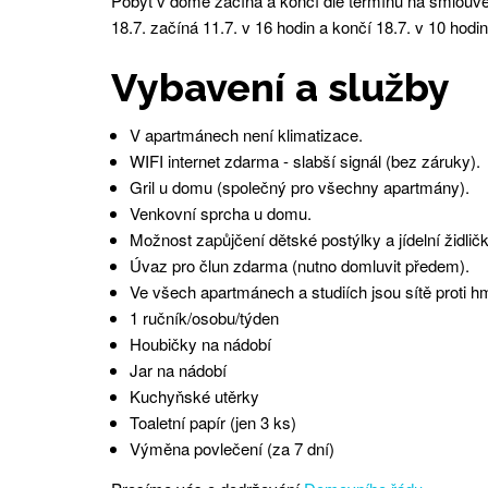
Pobyt v domě začíná a končí dle termínu na smlouvě 
18.7. začíná 11.7. v 16 hodin a končí 18.7. v 10 hodin
Vybavení a služby
V apartmánech není klimatizace.
WIFI internet zdarma - slabší signál (bez záruky).
Gril u domu (společný pro všechny apartmány).
Venkovní sprcha u domu.
Možnost zapůjčení dětské postýlky a jídelní židli
Úvaz pro člun zdarma (nutno domluvit předem).
Ve všech apartmánech a studiích jsou sítě proti h
1 ručník/osobu/týden
Houbičky na nádobí
Jar na nádobí
Kuchyňské utěrky
Toaletní papír (jen 3 ks)
Výměna povlečení (za 7 dní)