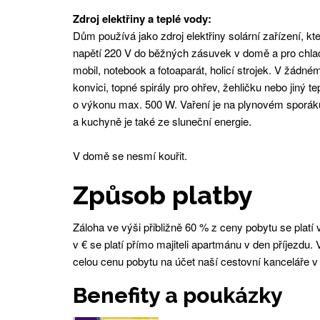
Zdroj elektřiny a teplé vody:
Dům používá jako zdroj elektřiny solární zařízení, kt
napětí 220 V do běžných zásuvek v domě a pro chladn
mobil, notebook a fotoaparát, holicí strojek. V žádn
konvici, topné spirály pro ohřev, žehličku nebo jiný 
o výkonu max. 500 W. Vaření je na plynovém sporáku
a kuchyně je také ze sluneční energie.
V domě se nesmí kouřit.
Způsob platby
Záloha ve výši přibližně 60 % z ceny pobytu se platí 
v € se platí přímo majiteli apartmánu v den příjezdu.
celou cenu pobytu na účet naší cestovní kanceláře v
Benefity a poukázky