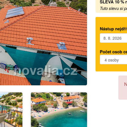
SLEVA 10 % n
Tuto slevu si 
Nástup nejdří
Počet osob c
N