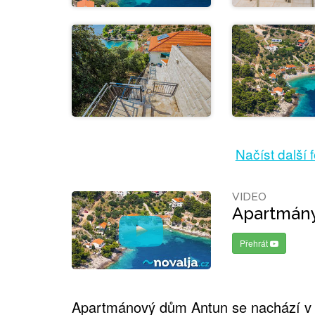
Načíst další 
VIDEO
Apartmán
Přehrát
Apartmánový dům Antun se nachází v m