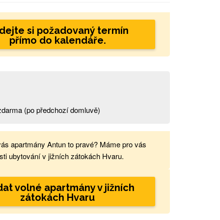
dejte si požadovaný termín
přímo do kalendáře.
t zdarma (po předchozí domluvě)
vás apartmány Antun to pravé? Máme pro vás
ti ubytování v jižních zátokách Hvaru.
at volné apartmány v jižních
zátokách Hvaru