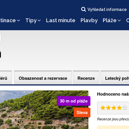
Vyhledat informace
tinace
Tipy
Last minute
Plavby
Pláže
O
n
iérů
Obsazenost a rezervace
Recenze
Letecký po
Hodnoceno naši
30 m od pláže
Sleva
Recenze jsou převz