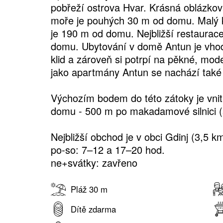
pobřeží ostrova Hvar. Krásná oblázko
moře je pouhých 30 m od domu. Malý k
je 190 m od domu. Nejbližší restaurac
domu. Ubytování v domě Antun je vhod
klid a zároveň si potrpí na pěkné, mod
jako apartmány Antun se nachází tak
Výchozím bodem do této zátoky je vnit
domu - 500 m po makadamové silnici (
Nejbližší obchod je v obci Gdinj (3,5 km
po-so: 7–12 a 17–20 hod.
ne+svátky: zavřeno
Pláž 30 m
Dítě zdarma