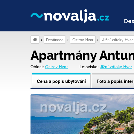
Des
Destinace
Ostrov Hvar
Jižní zátoky Hvar
Apartmány Antu
Oblast:
Ostrov Hvar
Letovisko:
Jižní zátoky Hvar
Cena a popis ubytování
Foto a popis inter