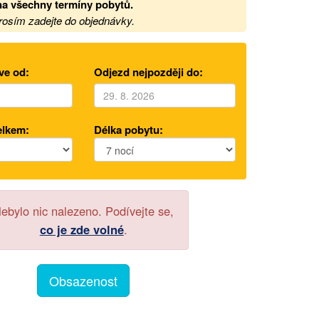
a všechny termíny pobytů
.
prosím zadejte do objednávky.
ve od:
Odjezd nejpozději do:
elkem:
Délka pobytu:
ebylo nic nalezeno. Podívejte se,
co je zde volné
.
Obsazenost