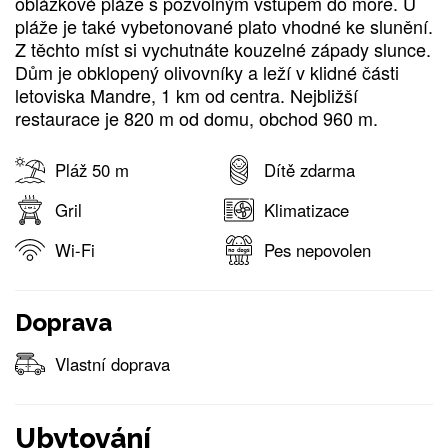
oblázkové pláže s pozvolným vstupem do moře. U
pláže je také vybetonované plato vhodné ke slunění.
Z těchto míst si vychutnáte kouzelné západy slunce.
Dům je obklopený olivovníky a leží v klidné části
letoviska Mandre, 1 km od centra. Nejbližší
restaurace je 820 m od domu, obchod 960 m.
Pláž 50 m
Dítě zdarma
Gril
Klimatizace
Wi-Fi
Pes nepovolen
Doprava
Vlastní doprava
Ubytování