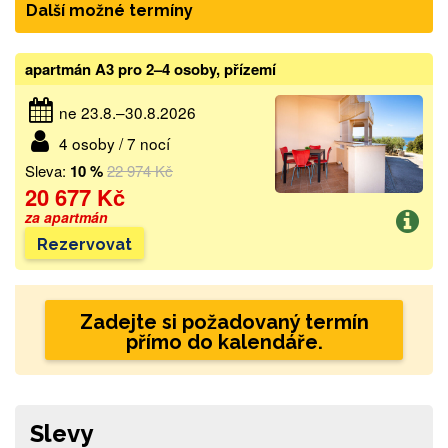
Další možné termíny
apartmán A3 pro 2–4 osoby, přízemí
ne 23.8.–30.8.2026
4 osoby / 7 nocí
Sleva:
10 %
22 974 Kč
20 677 Kč
za apartmán
Rezervovat
Zadejte si požadovaný termín
přímo do kalendáře.
Slevy