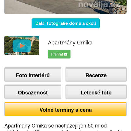
Další fotografie domu a okolí
Apartmány Crnika
Přehrát
Foto interiérů
Recenze
Obsazenost
Letecké foto
Volné termíny a cena
Apartmány Crnika se nacházejí jen 50 m od