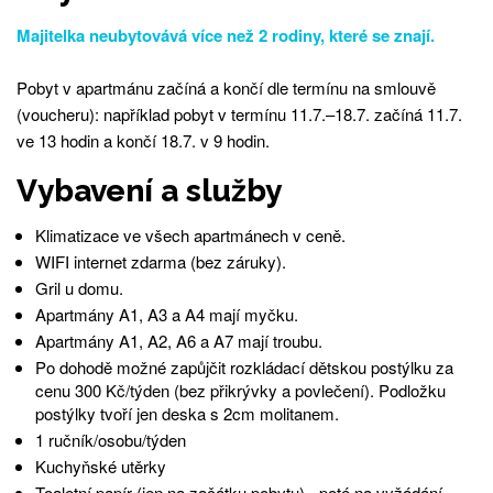
Majitelka neubytovává více než 2 rodiny, které se znají.
Pobyt v apartmánu začíná a končí dle termínu na smlouvě
(voucheru): například pobyt v termínu 11.7.–18.7. začíná 11.7.
ve 13 hodin a končí 18.7. v 9 hodin.
Vybavení a služby
Klimatizace ve všech apartmánech v ceně.
WIFI internet zdarma (bez záruky).
Gril u domu.
Apartmány A1, A3 a A4 mají myčku.
Apartmány A1, A2, A6 a A7 mají troubu.
Po dohodě možné zapůjčit rozkládací dětskou postýlku za
cenu 300 Kč/týden (bez přikrývky a povlečení). Podložku
postýlky tvoří jen deska s 2cm molitanem.
1 ručník/osobu/týden
Kuchyňské utěrky
Toaletní papír (jen na začátku pobytu) - poté na vyžádání