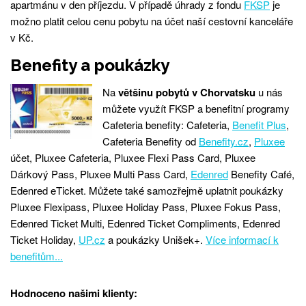
apartmánu v den příjezdu. V případě úhrady z fondu
FKSP
je
možno platit celou cenu pobytu na účet naší cestovní kanceláře
v Kč.
Benefity a poukázky
Na
většinu pobytů v Chorvatsku
u nás
můžete využít FKSP a benefitní programy
Cafeteria benefity: Cafeteria,
Benefit Plus
,
Cafeteria Benefity od
Benefity.cz
,
Pluxee
účet, Pluxee Cafeteria, Pluxee Flexi Pass Card, Pluxee
Dárkový Pass, Pluxee Multi Pass Card,
Edenred
Benefity Café,
Edenred eTicket. Můžete také samozřejmě uplatnit poukázky
Pluxee Flexipass, Pluxee Holiday Pass, Pluxee Fokus Pass,
Edenred Ticket Multi, Edenred Ticket Compliments, Edenred
Ticket Holiday,
UP.cz
a poukázky Unišek+.
Více informací k
benefitům...
Hodnoceno našimi klienty: