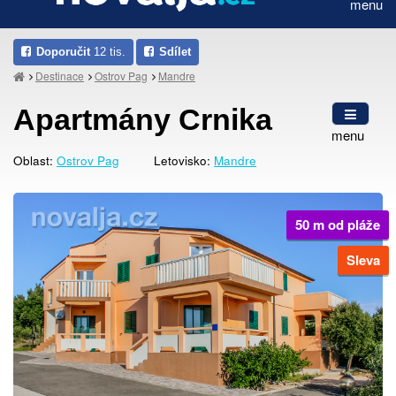
menu
Doporučit
12 tis.
Sdílet
Destinace
Ostrov Pag
Mandre
Apartmány Crnika
menu
Oblast:
Ostrov Pag
Letovisko:
Mandre
50 m od pláže
Sleva