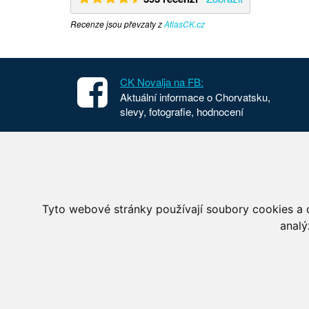
Recenze jsou převzaty z
AtlasCK.cz
CK Novalja na FB:
Aktuální informace o Chorvatsku,
slevy, fotografie, hodnocení
Apartmány v Chorvatsku
Chorvat
Dovolená Chorvatsko
Cesta d
Ubytování Chorvatsko
Národní
Tyto webové stránky používají soubory cookies a d
Mobilhome Chorvatsko
Letecké
analý
© 2006–2026 Cestovní kancelář Novalja s.r.o., Křížo