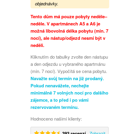
objednávky.
Tento dům má pouze pobyty neděle–
neděle. V apartmánech A5 a A6 je
možná libovolná délka pobytu (min. 7
nocí), ale nástup/odjezd nesmí být v
neděli.
Kliknutím do tabulky zvolte den nástupu
a den odjezdu u vybraného apartmánu
(min. 7 nocí). Vypočítá se cena pobytu.
Navažte svůj termín na již prodaný.
Pokud nenavážete, nechejte
minimálně 7 volných nocí pro dalšího
zájemce, a to před i po vámi
rezervovaném termínu.
Hodnoceno našimi klienty:
393 recenzí
Zobrazit