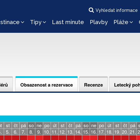
Vyhledat informace
stinace
Tipy
Last minute
Plavby
Pláže
iérů
Obsazenost a rezervace
Recenze
Letecký po
t
st
čt
pá
so
ne
po
út
st
čt
pá
so
ne
po
út
st
čt
pá
.
5.
6.
7.
8.
9.
10.
11.
12.
13.
14.
15.
16.
17.
18.
19.
20.
21.
2