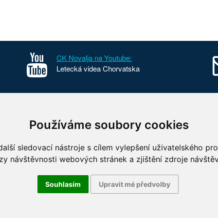
CK Novalja na Youtube:
Letecká videa Chorvatska
sko
Kontakt
Používáme soubory cookies
o Chorvatska
O nás
 parky Chorvatska
FKSP
alší sledovací nástroje s cílem vylepšení uživatelského pr
 fotografie Chorvatska
Benefity
zy návštěvnosti webových stránek a zjištění zdroje návštěv
Souhlasím
Upravit mé předvolby
vá 96/18, 603 00 Brno, tel. +420 739 801 311