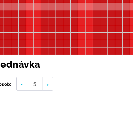
jednávka
-
+
osob: