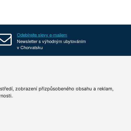
Odebírejte slevy e-mailem
Newsletter s výhodným ubytováním
v Chorvatsku
Všeobecné smluvní podmínky
Nastavení cookies
Používání cookies
ostředí, zobrazení přizpůsobeného obsahu a reklam,
nosti.
RSS Last Minute