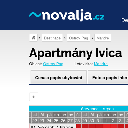
De
Destinace
Ostrov Pag
Mandre
Apartmány Ivica
Oblast:
Ostrov Pag
Letovisko:
Mandre
Cena a popis ubytování
Foto a popis inter
červenec
srpen
á
so
ne
po
út
st
čt
pá
so
ne
po
út
st
čt
pá
so
ne
po
ú
7.
18.
19.
20.
21.
22.
23.
24.
25.
26.
27.
28.
29.
30.
31.
1.
2.
3.
4
A1, 2-5 osob, 1 ložnice