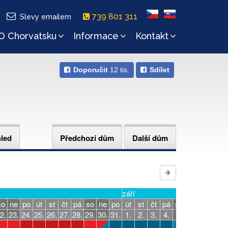
739 801 311
Slevy emailem
O Chorvatsku
Informace
Kontakt
Doporučit
12 tis.
Sdílet
hled
Předchozí dům
Další dům
září
so
ne
po
út
st
čt
pá
so
ne
po
út
st
čt
pá
so
ne
po
út
2.
23.
24.
25.
26.
27.
28.
29.
30.
31.
1.
2.
3.
4.
5.
6.
7.
8.