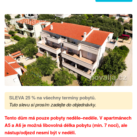
SLEVA 25 %
na všechny termíny pobytů
.
Tuto slevu si prosím zadejte do objednávky.
Tento dům má pouze pobyty neděle–neděle. V apartmánech
A5 a A6 je možná libovolná délka pobytu (min. 7 nocí), ale
nástup/odjezd nesmí být v neděli.