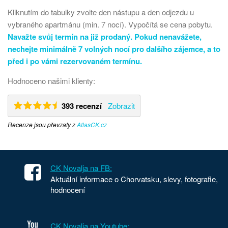
Kliknutím do tabulky zvolte den nástupu a den odjezdu u
vybraného apartmánu (min. 7 nocí). Vypočítá se cena pobytu.
Navažte svůj termín na již prodaný. Pokud nenavážete,
nechejte minimálně 7 volných nocí pro dalšího zájemce, a to
před i po vámi rezervovaném termínu.
Hodnoceno našimi klienty:
393 recenzí
Zobrazit
Recenze jsou převzaty z
AtlasCK.cz
CK Novalja na FB:
Aktuální informace o Chorvatsku, slevy, fotografie,
hodnocení
CK Novalja na Youtube: