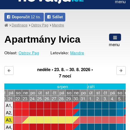
menu
Doporučit
12 tis.
Sdílet
Destinace
Ostrov Pag
Mandre
Apartmány Ivica
menu
Oblast:
Ostrov Pag
Letovisko:
Mandre
neděle • 23. 8. – 30. 8. 2026 •
7 nocí
srpen
září
čt
pá
so
ne
po
út
st
čt
pá
so
ne
po
út
st
čt
pá
so
ne
20.
21.
22.
23.
24.
25.
26.
27.
28.
29.
30.
31.
1.
2.
3.
4.
5.
6.
A1, 2-5 osob, 1 ložnice
A2, 2-5 osob, 1 ložnice
A3, 2-4 osoby, 1 ložnice
A4, 4-5 osob, 2 ložnice