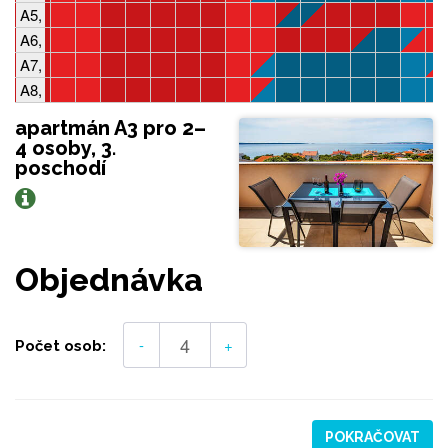
A5, 2-5 osob, 1 ložnice
A6, 2-5 osob, 1 ložnice
A7, 2-4 osoby, 1 ložnice
A8, 4-5 osob, 2 ložnice
apartmán A3 pro 2–
4 osoby, 3.
poschodí
Objednávka
-
+
Počet osob:
POKRAČOVAT