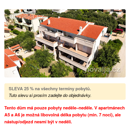
SLEVA 25 %
na všechny termíny pobytů
.
Tuto slevu si prosím zadejte do objednávky.
Tento dům má pouze pobyty neděle–neděle. V apartmánech
A5 a A6 je možná libovolná délka pobytu (min. 7 nocí), ale
nástup/odjezd nesmí být v neděli.