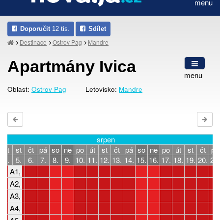
menu
Doporučit
12 tis.
Sdílet
Destinace
Ostrov Pag
Mandre
Apartmány Ivica
menu
Oblast:
Ostrov Pag
Letovisko:
Mandre
srpen
út
st
čt
pá
so
ne
po
út
st
čt
pá
so
ne
po
út
st
čt
pá
4.
5.
6.
7.
8.
9.
10.
11.
12.
13.
14.
15.
16.
17.
18.
19.
20.
21.
A1, 2-5 osob, 1 ložnice
A2, 2-5 osob, 1 ložnice
A3, 2-4 osoby, 1 ložnice
A4, 4-5 osob, 2 ložnice