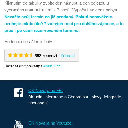
Kliknutím do tabulky zvolte den nástupu a den odjezdu u
vybraného apartmánu (min. 7 nocí). Vypočítá se cena pobytu.
Navažte svůj termín na již prodaný. Pokud nenavážete,
nechejte minimálně 7 volných nocí pro dalšího zájemce, a to
před i po vámi rezervovaném termínu.
Hodnoceno našimi klienty:
393 recenzí
Zobrazit
Recenze jsou převzaty z
AtlasCK.cz
CK Novalja na FB:
Aktuální informace o Chorvatsku, slevy, fotografie,
hodnocení
CK Novalja na Youtube: