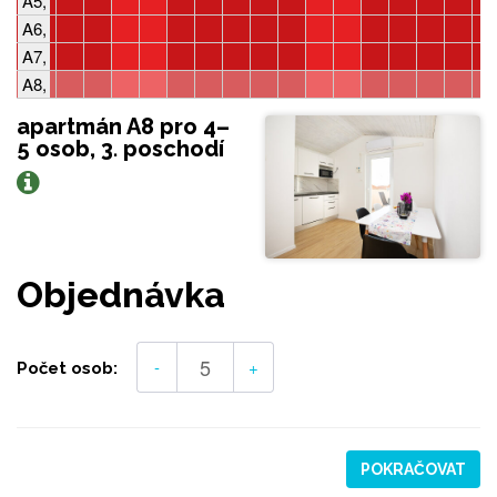
A5, 2-5 osob, 1 ložnice
A6, 2-5 osob, 1 ložnice
A7, 2-4 osoby, 1 ložnice
A8, 4-5 osob, 2 ložnice
apartmán A8 pro 4–
5 osob, 3. poschodí
Objednávka
-
+
Počet osob:
POKRAČOVAT