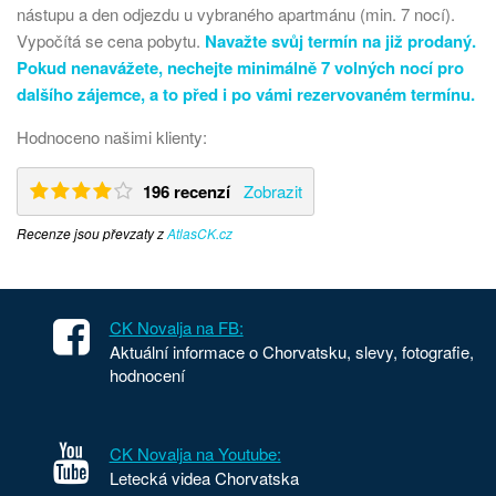
nástupu a den odjezdu u vybraného apartmánu (min. 7 nocí).
Vypočítá se cena pobytu.
Navažte svůj termín na již prodaný.
Pokud nenavážete, nechejte minimálně 7 volných nocí pro
dalšího zájemce, a to před i po vámi rezervovaném termínu.
Hodnoceno našimi klienty:
196 recenzí
Zobrazit
Recenze jsou převzaty z
AtlasCK.cz
CK Novalja na FB:
Aktuální informace o Chorvatsku, slevy, fotografie,
hodnocení
CK Novalja na Youtube:
Letecká videa Chorvatska