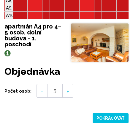
A8, 4-5 osob, 2 ložnice
A9, 2-4 osoby, 1 ložnice
A10, 2-4 osoby, 1 ložnice
apartmán A4 pro 4–
5 osob, dolní
budova - 1.
poschodí
Objednávka
-
+
Počet osob:
POKRAČOVAT