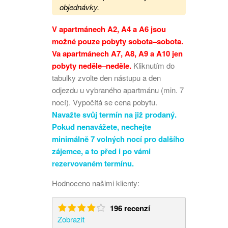
objednávky.
V apartmánech A2, A4 a A6 jsou
možné pouze pobyty sobota
–
sobota.
Va apartmánech A7, A8, A9 a A10 jen
pobyty neděle
–
neděle.
Kliknutím do
tabulky zvolte den nástupu a den
odjezdu u vybraného apartmánu (min. 7
nocí). Vypočítá se cena pobytu.
Navažte svůj termín na již prodaný.
Pokud nenavážete, nechejte
minimálně 7 volných nocí pro dalšího
zájemce, a to před i po vámi
rezervovaném termínu.
Hodnoceno našimi klienty:
196 recenzí
Zobrazit