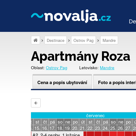
De
Destinace
Ostrov Pag
Mandre
Apartmány Roza
Oblast:
Ostrov Pag
Letovisko:
Mandre
Cena a popis ubytování
Foto a popis inter
červenec
á
so
ne
po
út
st
čt
pá
so
ne
po
út
st
čt
pá
so
ne
po
ú
0.
11.
12.
13.
14.
15.
16.
17.
18.
19.
20.
21.
22.
23.
24.
25.
26.
27.
2
A2, 2-4 osoby, 1 ložnice