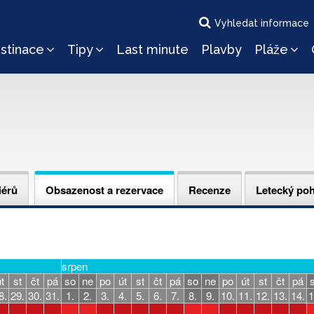
Vyhledat informace
stinace
Tipy
Last minute
Plavby
Pláže
iérů
Obsazenost a rezervace
Recenze
Letecký po
srpen
t
st
čt
pá
so
ne
po
út
st
čt
pá
so
ne
po
út
st
čt
pá
8.
29.
30.
31.
1.
2.
3.
4.
5.
6.
7.
8.
9.
10.
11.
12.
13.
14.
1