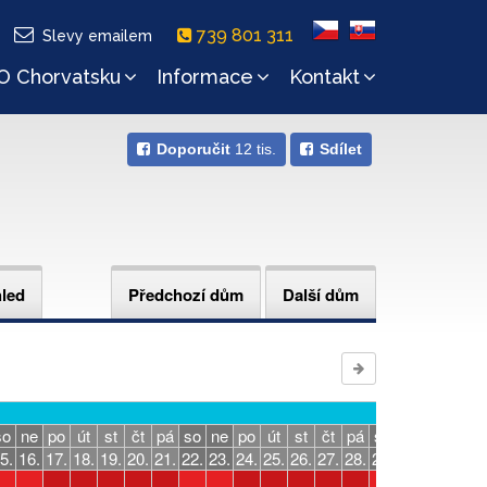
739 801 311
Slevy emailem
O Chorvatsku
Informace
Kontakt
Doporučit
12 tis.
Sdílet
hled
Předchozí dům
Další dům
září
so
ne
po
út
st
čt
pá
so
ne
po
út
st
čt
pá
so
ne
po
út
5.
16.
17.
18.
19.
20.
21.
22.
23.
24.
25.
26.
27.
28.
29.
30.
31.
1.