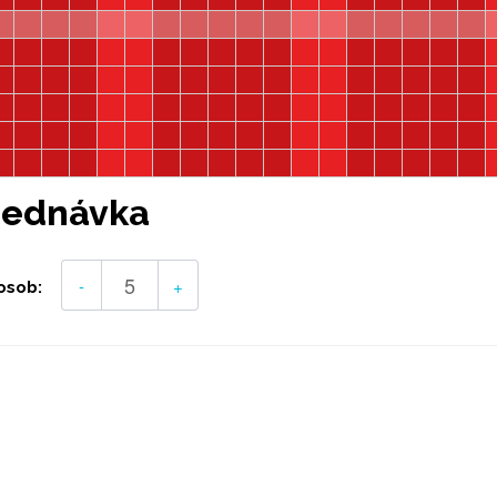
jednávka
-
+
osob: