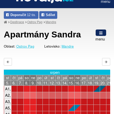
menu
Doporučit
12 tis.
Sdílet
Destinace
Ostrov Pag
Mandre
Apartmány Sandra
menu
Oblast:
Ostrov Pag
Letovisko:
Mandre
srpen
út
st
čt
pá
so
ne
po
út
st
čt
pá
so
ne
po
út
st
čt
pá
4.
5.
6.
7.
8.
9.
10.
11.
12.
13.
14.
15.
16.
17.
18.
19.
20.
21.
A1, 2-3 osoby, 1 ložnice
A2, 2-3 osoby, 1 ložnice
A3, 3-4 osoby, 2 ložnice
A5, 2-3 osoby, 1 ložnice