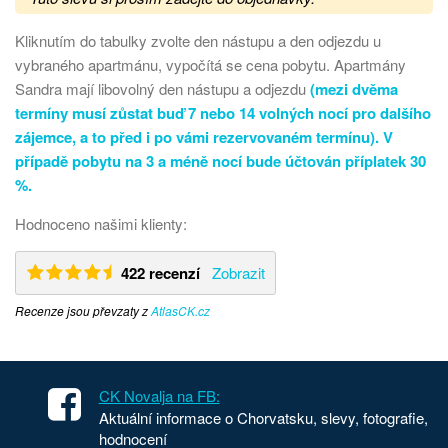
Kliknutím do tabulky zvolte den nástupu a den odjezdu u
vybraného apartmánu, vypočítá se cena pobytu. Apartmány
Sandra mají libovolný den nástupu a odjezdu
(mezi dvěma
termíny musí zůstat buď 7 nebo 14 volných nocí pro dalšího
zájemce, a to před i po vámi rezervovaném termínu).
V
případě pobytu na 3 a méně nocí bude účtován příplatek 30
%.
Hodnoceno našimi klienty:
422 recenzí
Zobrazit
Recenze jsou převzaty z
AtlasCK.cz
CK Novalja na FB:
Aktuální informace o Chorvatsku, slevy, fotografie,
hodnocení