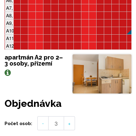
A6, 2-3 osoby, 1 ložnice
A7, 3-4 osoby, 2 ložnice
A8, studio, 2 osoby
A9, 2-3 osoby, 1 ložnice
A10, 2-3 osoby, 1 ložnice
A11, 3-4 osoby, 2 ložnice
A12, studio, 2 osoby
apartmán A2 pro 2–
3 osoby, přízemí
Objednávka
-
+
Počet osob: