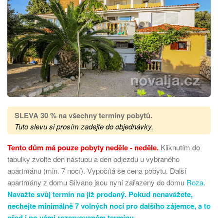
SLEVA 30 %
na všechny termíny pobytů
.
Tuto slevu si prosím zadejte do objednávky.
Tento dům má pouze pobyty neděle - neděle.
Kliknutím do
tabulky zvolte den nástupu a den odjezdu u vybraného
apartmánu (min. 7 nocí). Vypočítá se cena pobytu. Další
apartmány
z
domu Silvano
jsou nyní zařazeny do domu
Roza
.
Navažte svůj termín na již prodaný. Pokud nenavážete,
nechejte minimálně 7 volných nocí pro dalšího zájemce, a to
před i po vámi rezervovaném termínu.