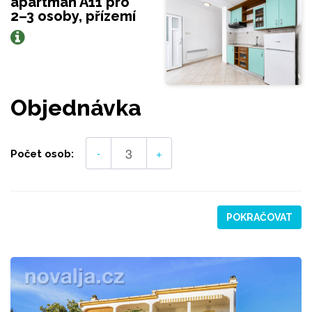
apartmán A11 pro
2–3 osoby, přízemí
Objednávka
-
+
Počet osob:
POKRAČOVAT