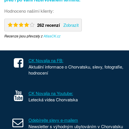
Hodnoceno našimi klienty:
262 recenzí
Zobrazit
Recenze jsou převzaty z
AtlasCK.cz
CK Novalja na FB:
Aktuální informace o Chorvatsku, slevy, fotografie,
hodnocení
CK Novalja na Youtube:
Letecká videa Chorvatska
Odebírejte slevy e-mailem
Newsletter s výhodným ubytováním v Chorvatsku