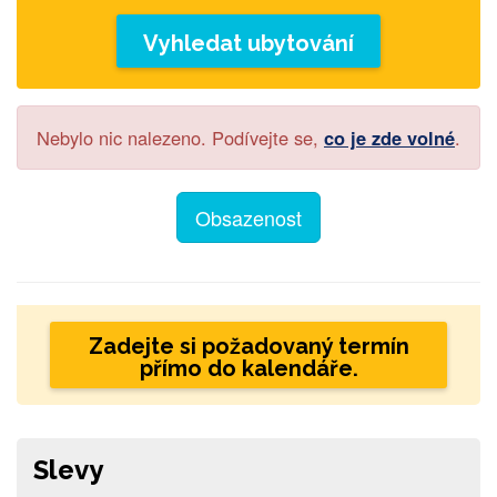
Vyhledat ubytování
Nebylo nic nalezeno. Podívejte se,
co je zde volné
.
Obsazenost
Zadejte si požadovaný termín
přímo do kalendáře.
Slevy