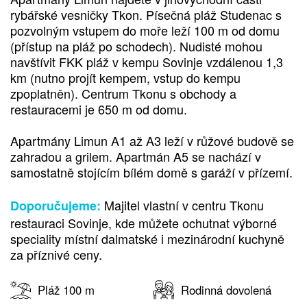
rybářské vesničky Tkon. Písečná pláž Studenac s
pozvolným vstupem do moře leží 100 m od domu
(přístup na pláž po schodech). Nudisté mohou
navštívit FKK pláž v kempu Sovinje vzdálenou 1,3
km (nutno projít kempem, vstup do kempu
zpoplatněn). Centrum Tkonu s obchody a
restauracemi je 650 m od domu.
Apartmány Limun A1 až A3 leží v růžové budově se
zahradou a grilem. Apartmán A5 se nachází v
samostatně stojícím bílém domě s garáží v přízemí.
Majitel vlastní v centru Tkonu
Doporučujeme:
restauraci Sovinje, kde můžete ochutnat výborné
speciality místní dalmatské i mezinárodní kuchyně
za příznivé ceny.
Pláž 100 m
Rodinná dovolená