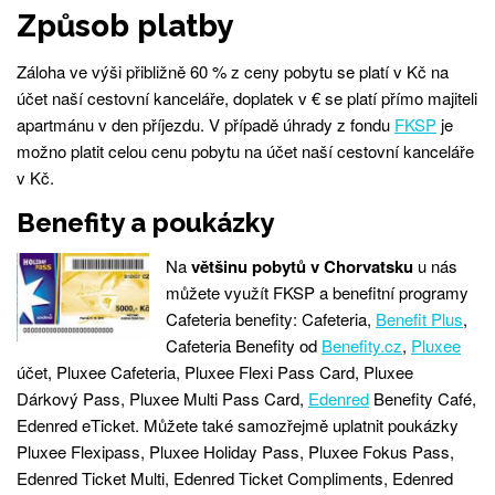
Způsob platby
Záloha ve výši přibližně 60 % z ceny pobytu se platí v Kč na
účet naší cestovní kanceláře, doplatek v € se platí přímo majiteli
apartmánu v den příjezdu. V případě úhrady z fondu
FKSP
je
možno platit celou cenu pobytu na účet naší cestovní kanceláře
v Kč.
Benefity a poukázky
Na
většinu pobytů v Chorvatsku
u nás
můžete využít FKSP a benefitní programy
Cafeteria benefity: Cafeteria,
Benefit Plus
,
Cafeteria Benefity od
Benefity.cz
,
Pluxee
účet, Pluxee Cafeteria, Pluxee Flexi Pass Card, Pluxee
Dárkový Pass, Pluxee Multi Pass Card,
Edenred
Benefity Café,
Edenred eTicket. Můžete také samozřejmě uplatnit poukázky
Pluxee Flexipass, Pluxee Holiday Pass, Pluxee Fokus Pass,
Edenred Ticket Multi, Edenred Ticket Compliments, Edenred