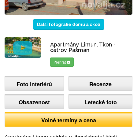
Další fotografie domu a okolí
Apartmány Limun, Tkon -
ostrov Pašman
Přehrát
Foto interiérů
Recenze
Obsazenost
Letecké foto
Volné termíny a cena
Apartmány Limun najdete v jihovýchodní části