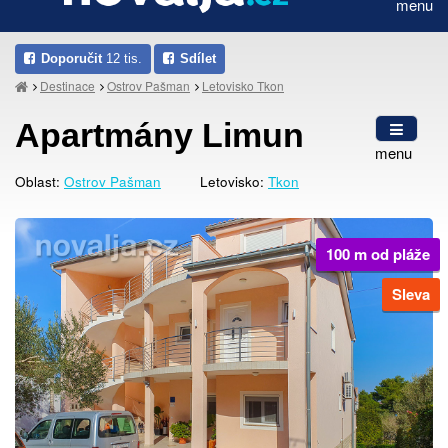
menu
Doporučit
12 tis.
Sdílet
Destinace
Ostrov Pašman
Letovisko Tkon
Apartmány Limun
menu
Oblast:
Ostrov Pašman
Letovisko:
Tkon
100 m od pláže
Sleva