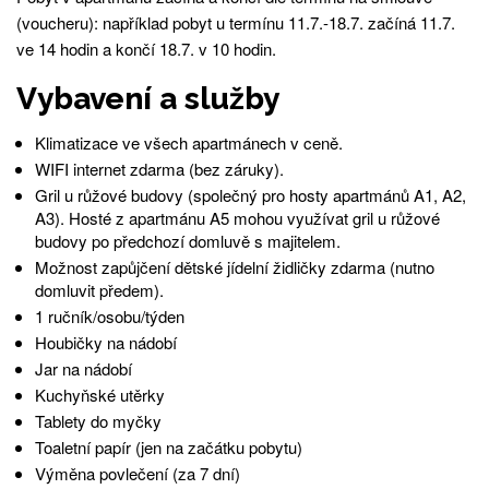
(voucheru): například pobyt u termínu 11.7.-18.7. začíná 11.7.
ve 14 hodin a končí 18.7. v 10 hodin.
Vybavení a služby
Klimatizace ve všech apartmánech v ceně.
WIFI internet zdarma (bez záruky).
Gril u růžové budovy (společný pro hosty apartmánů A1, A2,
A3). Hosté z apartmánu A5 mohou využívat gril u růžové
budovy po předchozí domluvě s majitelem.
Možnost zapůjčení dětské jídelní židličky zdarma (nutno
domluvit předem).
1 ručník/osobu/týden
Houbičky na nádobí
Jar na nádobí
Kuchyňské utěrky
Tablety do myčky
Toaletní papír (jen na začátku pobytu)
Výměna povlečení (za 7 dní)