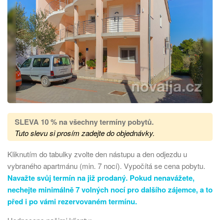
SLEVA 10 % na všechny termíny pobytů
.
Tuto slevu si prosím zadejte do objednávky.
Kliknutím do tabulky zvolte den nástupu a den odjezdu u
vybraného apartmánu (min. 7 nocí). Vypočítá se cena pobytu.
Navažte svůj termín na již prodaný. Pokud nenavážete,
nechejte minimálně 7 volných nocí pro dalšího zájemce, a to
před i po vámi rezervovaném termínu.