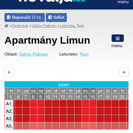
menu
Doporučit
12 tis.
Sdílet
Destinace
Ostrov Pašman
Letovisko Tkon
Apartmány Limun
menu
Oblast:
Ostrov Pašman
Letovisko:
Tkon
srpen
út
st
čt
pá
so
ne
po
út
st
čt
pá
so
ne
po
út
st
čt
pá
4.
5.
6.
7.
8.
9.
10.
11.
12.
13.
14.
15.
16.
17.
18.
19.
20.
21.
A1, 2-3 osoby, 1 ložnice
A2, 2-3 osoby, 1 ložnice
A3, 2-3 osoby, 1 ložnice
A5, 4 osoby, 2 ložnice