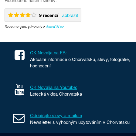
Hodnoceno našimi klienty:
9 recenzí
Zobrazit
Recenze jsou převzaty z
AtlasCK.cz
CK Novalja na FB:
Aktuální informace o Chorvatsku, slevy, fotografie,
hodnocení
CK Novalja na Youtube:
Letecká videa Chorvatska
Odebírejte slevy e-mailem
Newsletter s výhodným ubytováním v Chorvatsku