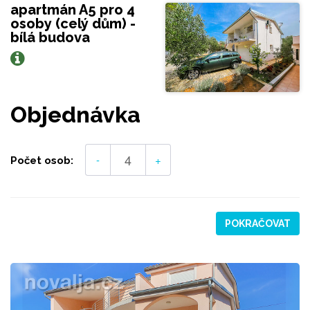
apartmán A5 pro 4
osoby (celý dům) -
bílá budova
Objednávka
-
+
Počet osob:
POKRAČOVAT