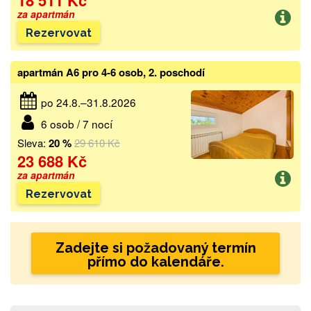
18 511 Kč
za apartmán
Rezervovat
apartmán A6 pro 4-6 osob, 2. poschodí
po 24.8.–31.8.2026
6 osob / 7 nocí
Sleva:
20 %
29 610 Kč
23 688 Kč
za apartmán
Rezervovat
Zadejte si požadovaný termín
přímo do kalendáře.