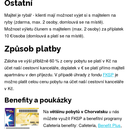
Ostatní
Majitel je rybář - klienti mají možnost vyjet si s majitelem na
ryby (zdarma, max. 2 osoby, domlouvá se na místě).
Možnost výletu člunem s majitelem (max. 2 osoby) za příplatek
10 €/osoba (domlouvá a platí se na místě).
Způsob platby
Záloha ve výši přibližně 60 % z ceny pobytu se platí v Kč na
účet naší cestovní kanceláře, doplatek v € se platí přímo majiteli
apartmánu v den příjezdu. V případě úhrady z fondu
FKSP
je
možno platit celou cenu pobytu na účet naší cestovní kanceláře
v Kč.
Benefity a poukázky
Na
většinu pobytů v Chorvatsku
u nás
můžete využít FKSP a benefitní programy
Cafeteria benefity: Cafeteria,
Benefit Plus
,