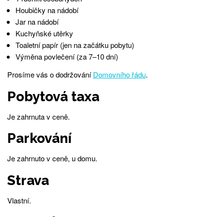
Houbičky na nádobí
Jar na nádobí
Kuchyňské utěrky
Toaletní papír (jen na začátku pobytu)
Výměna povlečení (za 7–10 dní)
Prosíme vás o dodržování
Domovního řádu
.
Pobytová taxa
Je zahrnuta v ceně.
Parkování
Je zahrnuto v ceně, u domu.
Strava
Vlastní.