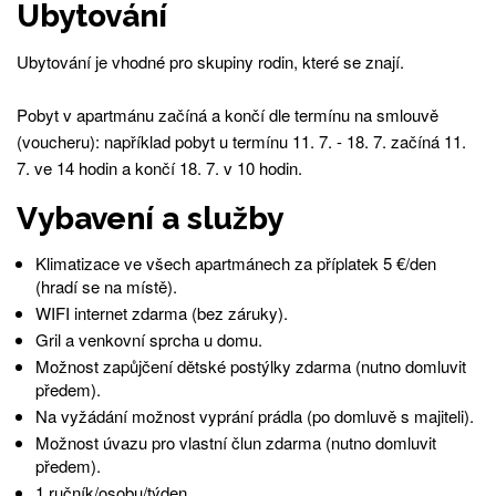
Ubytování
Ubytování je vhodné pro skupiny rodin, které se znají.
Pobyt v apartmánu začíná a končí dle termínu na smlouvě
(voucheru): například pobyt u termínu 11. 7. - 18. 7. začíná 11.
7. ve 14 hodin a končí 18. 7. v 10 hodin.
Vybavení a služby
Klimatizace ve všech apartmánech za příplatek 5 €/den
(hradí se na místě).
WIFI internet zdarma (bez záruky).
Gril a venkovní sprcha u domu.
Možnost zapůjčení dětské postýlky zdarma (nutno domluvit
předem).
Na vyžádání možnost vyprání prádla (po domluvě s majiteli).
Možnost úvazu pro vlastní člun zdarma (nutno domluvit
předem).
1 ručník/osobu/týden