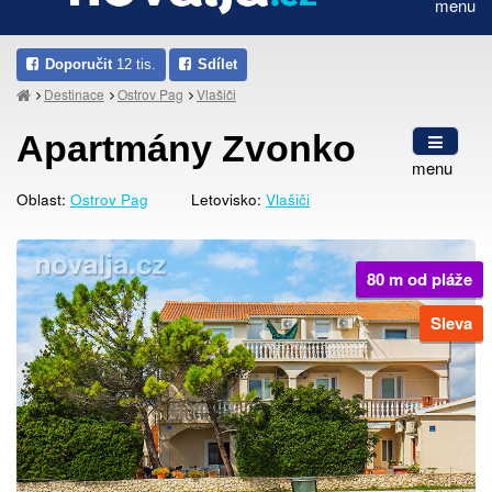
menu
Doporučit
12 tis.
Sdílet
Destinace
Ostrov Pag
Vlašiči
Apartmány Zvonko
menu
Oblast:
Ostrov Pag
Letovisko:
Vlašiči
80 m od pláže
Sleva