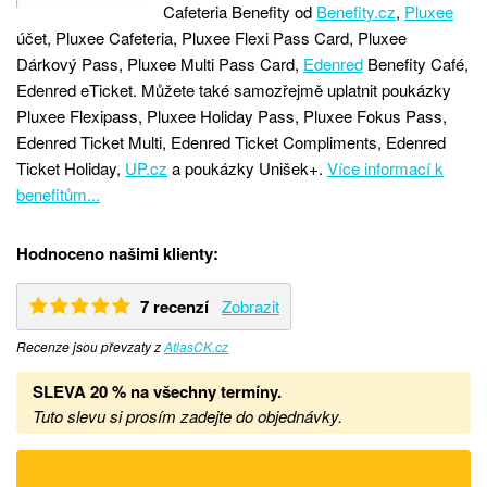
Cafeteria Benefity od
Benefity.cz
,
Pluxee
účet, Pluxee Cafeteria, Pluxee Flexi Pass Card, Pluxee
Dárkový Pass, Pluxee Multi Pass Card,
Edenred
Benefity Café,
Edenred eTicket. Můžete také samozřejmě uplatnit poukázky
Pluxee Flexipass, Pluxee Holiday Pass, Pluxee Fokus Pass,
Edenred Ticket Multi, Edenred Ticket Compliments, Edenred
Ticket Holiday,
UP.cz
a poukázky Unišek+.
Více informací k
benefitům...
Hodnoceno našimi klienty:
7 recenzí
Zobrazit
Recenze jsou převzaty z
AtlasCK.cz
SLEVA 20 %
na všechny termíny
.
Tuto slevu si prosím zadejte do objednávky.