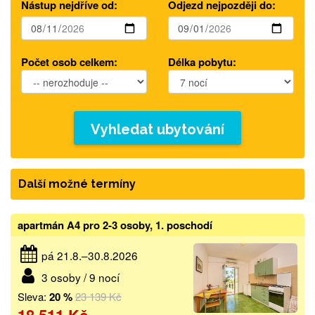
Nástup nejdříve od:
Odjezd nejpozději do:
Počet osob celkem:
Délka pobytu:
Vyhledat ubytování
Další možné termíny
apartmán A4 pro 2-3 osoby, 1. poschodí
pá 21.8.–30.8.2026
3 osoby / 9 nocí
Sleva:
20 %
23 139 Kč