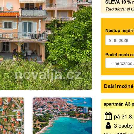
SLEVA 10 % n
Tuto slevu si 
Nástup nejdří
Počet osob c
Další možné
apartmán A3 p
pá 21.8
3 osoby 