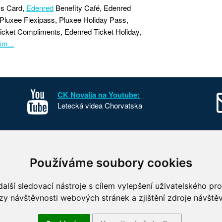
ss Card,
Edenred
Benefity Café, Edenred
Pluxee Flexipass, Pluxee Holiday Pass,
icket Compliments, Edenred Ticket Holiday,
ům...
CK Novalja na Youtube:
Letecká videa Chorvatska
sko
Kontakt
Používáme soubory cookies
o Chorvatska
O nás
 parky Chorvatska
FKSP
alší sledovací nástroje s cílem vylepšení uživatelského pr
 fotografie Chorvatska
Benefity
zy návštěvnosti webových stránek a zjištění zdroje návštěv