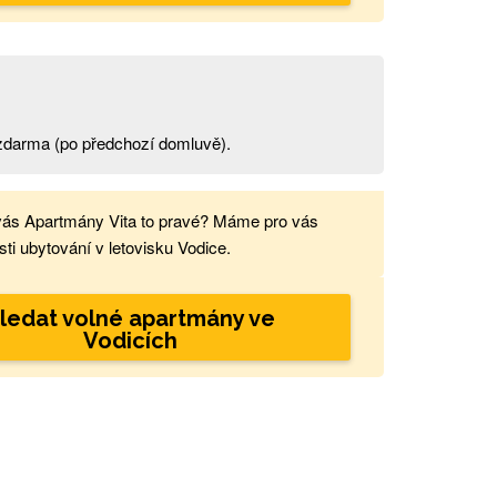
t zdarma (po předchozí domluvě).
vás Apartmány Vita to pravé? Máme pro vás
ti ubytování v letovisku Vodice.
ledat volné apartmány ve
Vodicích