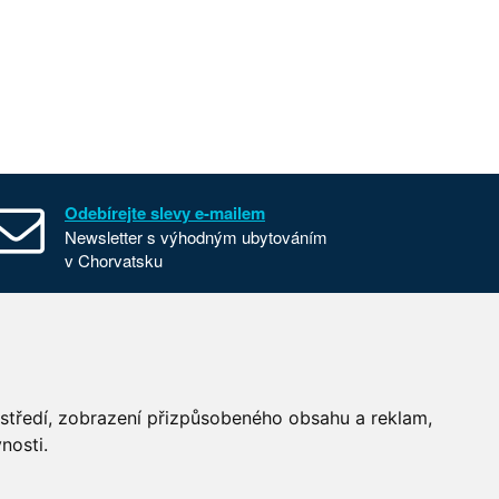
Odebírejte slevy e-mailem
Newsletter s výhodným ubytováním
v Chorvatsku
Všeobecné smluvní podmínky
Nastavení cookies
Používání cookies
ostředí, zobrazení přizpůsobeného obsahu a reklam,
nosti.