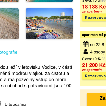
Sleva:
10 %
20
18 138 Kč
za apartmán
Rezervova
apartmán A4 p
so 22.8
4 osoby 
fotografie
Sleva:
10 %
23
21 200 Kč
u leží v letovisku Vodice, v části
za apartmán
eněná modrou vlajkou za čistotu a
Rezervova
m a má pozvolný vstup do moře.
ce a obchod s potravinami jsou 100
Za
Dítě zdarma