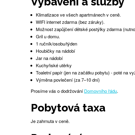
Vybavení a služby
Klimatizace ve všech apartmánech v ceně.
WIFI internet zdarma (bez záruky).
Možnost zapůjčení dětské postýlky zdarma (nutno
Gril u domu.
1 ručník/osobu/týden
Houbičky na nádobí
Jar na nádobí
Kuchyňské utěrky
Toaletní papír (jen na začátku pobytu) - poté na v
Výměna povlečení (za 7–10 dní)
Prosíme vás o dodržování
Domovního řádu
.
Pobytová taxa
Je zahrnuta v ceně.