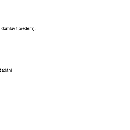
 domluvit předem).
yžádání