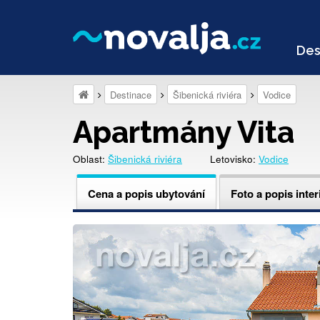
Des
Destinace
Šibenická riviéra
Vodice
Apartmány Vita
Oblast:
Šibenická riviéra
Letovisko:
Vodice
Cena a popis ubytování
Foto a popis inter