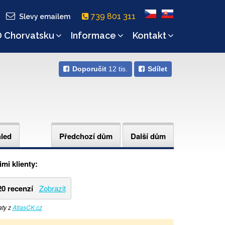
739 801 311
Slevy emailem
 Chorvatsku
Informace
Kontakt
Doporučit
12 tis.
Sdílet
hled
Předchozí dům
Další dům
mi klienty:
20 recenzí
Zobrazit
aty z
AtlasCK.cz