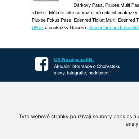
Dárkový Pass, Pluxee Multi Pa
eTicket. Můžete také samozřejmě uplatnit poukázky 
Pluxee Fokus Pass, Edenred Ticket Multi, Edenred T
UP.cz
a poukázky Unišek+.
Více informací k benefit
CK Novalja na FB:
Aktuální informace o Chorvatsku,
slevy, fotografie, hodnocení
Apartmány v Chorvatsku
Chorvat
Dovolená Chorvatsko
Cesta d
Ubytování Chorvatsko
Národní
Tyto webové stránky používají soubory cookies a d
Mobilhome Chorvatsko
Letecké
analý