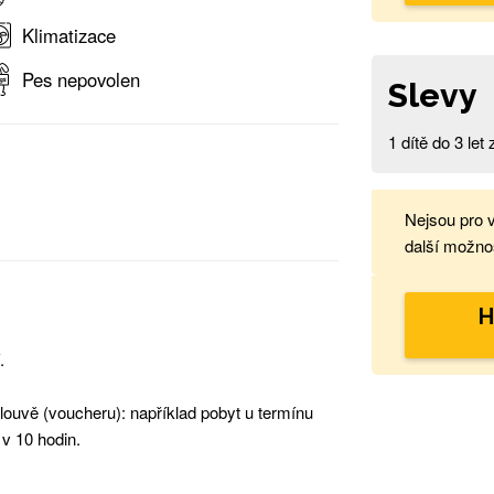
Klimatizace
Pes nepovolen
Slevy
1 dítě do 3 le
Nejsou pro 
další možnos
H
.
ouvě (voucheru): například pobyt u termínu
 v 10 hodin.