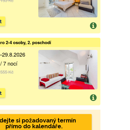
 153 Kč
t
ro 2-4 osoby, 2. poschodí
.–29.8.2026
/ 7 nocí
 555 Kč
t
dejte si požadovaný termín
přímo do kalendáře.