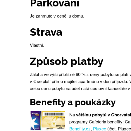
Parkování
Je zahrnuto v ceně, u domu.
Strava
Vlastní.
Způsob platby
Záloha ve výši přibližně 60 % z ceny pobytu se platí 
v € se platí přímo majiteli apartmánu v den příjezdu.
celou cenu pobytu na účet naší cestovní kanceláře v
Benefity a poukázky
Na
většinu pobytů v Chorvats
programy Cafeteria benefity: Caf
Benefity.cz
,
Pluxee
účet, Pluxee