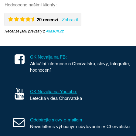
Hodnoceno našimi klienty:
20 recenzí
Zobrazit
Recenze jsou převzaty z
AtlasCK.cz
CK Novalja na FB:
Aktuální informace o Chorvatsku, slevy, fotografie,
hodnocení
CK Novalja na Youtube:
Letecká videa Chorvatska
Odebírejte slevy e-mailem
Newsletter s výhodným ubytováním v Chorvatsku