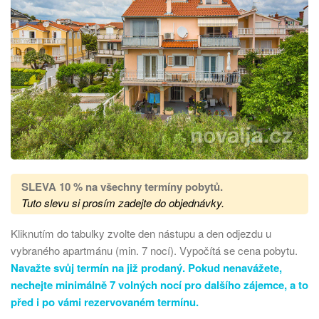
SLEVA 10 % na všechny termíny pobytů
.
Tuto slevu si prosím zadejte do objednávky.
Kliknutím do tabulky zvolte den nástupu a den odjezdu u
vybraného apartmánu (min. 7 nocí). Vypočítá se cena pobytu.
Navažte svůj termín na již prodaný. Pokud nenavážete,
nechejte minimálně 7 volných nocí pro dalšího zájemce, a to
před i po vámi rezervovaném termínu.