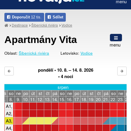
menu
Doporučit
12 tis.
Sdílet
Destinace
Šibenická riviéra
Vodice
Apartmány Vita
menu
Oblast:
Šibenická riviéra
Letovisko:
Vodice
pondělí • 10. 8. – 14. 8. 2026
• 4 noci
srpen
pá
so
ne
po
út
st
čt
pá
so
ne
po
út
st
čt
pá
so
ne
po
7.
8.
9.
10.
11.
12.
13.
14.
15.
16.
17.
18.
19.
20.
21.
22.
23.
24.
A1, 4-5 osob, 2 ložnice
A2, 2-4 osoby, 1 ložnice
A3, 2-3 osoby, 1 ložnice
A4, 2-4 osoby, 1 ložnice