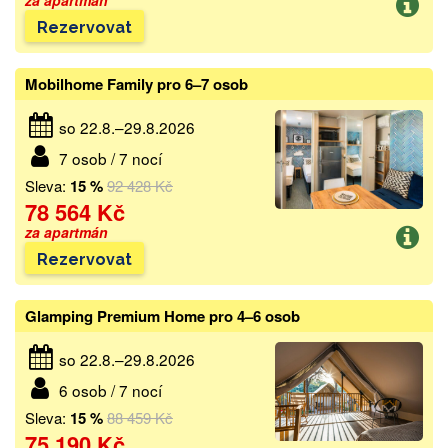
Rezervovat
Mobilhome Family pro 6–7 osob
so 22.8.–29.8.2026
7 osob / 7 nocí
Sleva:
15 %
92 428 Kč
78 564 Kč
za apartmán
Rezervovat
Glamping Premium Home pro 4–6 osob
so 22.8.–29.8.2026
6 osob / 7 nocí
Sleva:
15 %
88 459 Kč
75 190 Kč