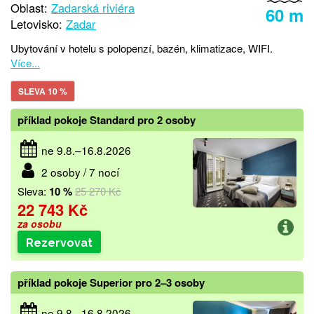
Oblast:
Zadarská riviéra
60 m
Letovisko:
Zadar
Ubytování v hotelu s polopenzí, bazén, klimatizace, WIFI.
Více...
SLEVA 10 %
příklad pokoje Standard pro 2 osoby
ne 9.8.–16.8.2026
2 osoby / 7 nocí
Sleva:
10 %
25 270 Kč
22 743 Kč
za osobu
Rezervovat
příklad pokoje Superior pro 2–3 osoby
ne 9.8.–16.8.2026