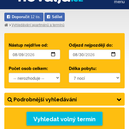
menu
Doporučit
12 tis.
Sdílet
Vyhledávání apartmánů a termínů
Nástup nejdříve od:
Odjezd nejpozději do:
Počet osob celkem:
Délka pobytu:
Podrobnější vyhledávání
Vyhledat volný termín