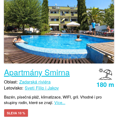
Apartmány Smirna
Oblast:
Zadarská riviéra
180 m
Letovisko:
Sveti Filip i Jakov
Bazén, písečná pláž, klimatizace, WIFI, gril. Vhodné i pro
skupiny rodin, které se znají.
Více...
SLEVA 10 %