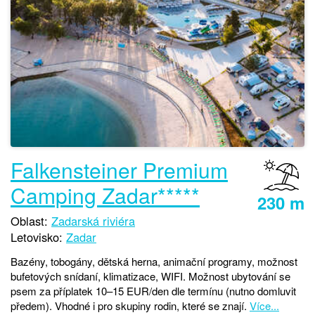
Falkensteiner Premium
Camping Zadar*****
230 m
Oblast:
Zadarská riviéra
Letovisko:
Zadar
Bazény, tobogány, dětská herna, animační programy, možnost
bufetových snídaní, klimatizace, WIFI. Možnost ubytování se
psem za příplatek 10–15 EUR/den dle termínu (nutno domluvit
předem). Vhodné i pro skupiny rodin, které se znají.
Více...