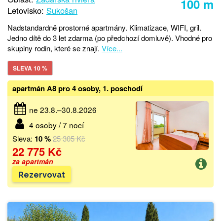
100 m
Letovisko:
Sukošan
Nadstandardně prostorné apartmány. Klimatizace, WIFI, gril.
Jedno dítě do 3 let zdarma (po předchozí domluvě). Vhodné pro
skupiny rodin, které se znají.
Více...
SLEVA 10 %
apartmán A8 pro 4 osoby, 1. poschodí
ne 23.8.–30.8.2026
4 osoby / 7 nocí
Sleva:
10 %
25 305 Kč
22 775 Kč
za apartmán
Rezervovat