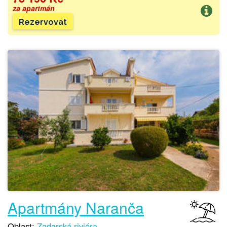
za apartmán
Rezervovat
Apartmány Naranča
Oblast:
Zadarská riviéra