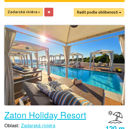
Zadarská riviéra
×
Řadit podle oblíbenosti
Zaton Holiday Resort
Oblast:
Zadarská riviéra
120 m