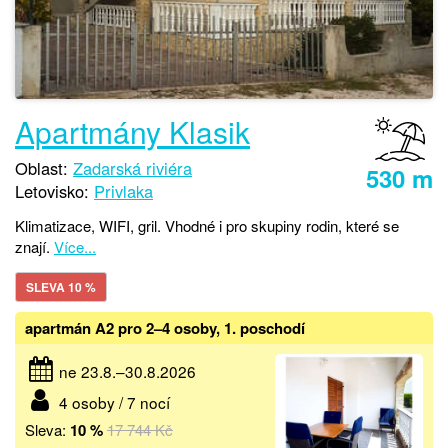
Apartmány Klasik
Oblast:
Zadarská riviéra
530 m
Letovisko:
Privlaka
Klimatizace, WIFI, gril. Vhodné i pro skupiny rodin, které se
znají.
Více...
SLEVA 10 %
apartmán A2 pro 2–4 osoby, 1. poschodí
ne 23.8.–30.8.2026
4 osoby / 7 nocí
Sleva:
10 %
17 744 Kč