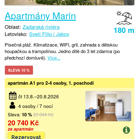
Apartmány Marin
Oblast:
Zadarská riviéra
180 m
Letovisko:
Sveti Filip i Jakov
Písečná pláž. Klimatizace, WIFI, gril, zahrada s dětskou
houpačkou a trampolínou. Jedno dítě do 3 let zdarma (po
předchozí domluvě).
Více...
SLEVA 10 %
apartmán A1 pro 2-4 osoby, 1. poschodí
čt 13.8.–20.8.2026
4 osoby / 7 nocí
Sleva:
10 %
23 044 Kč
20 740 Kč
za apartmán
Rezervovat