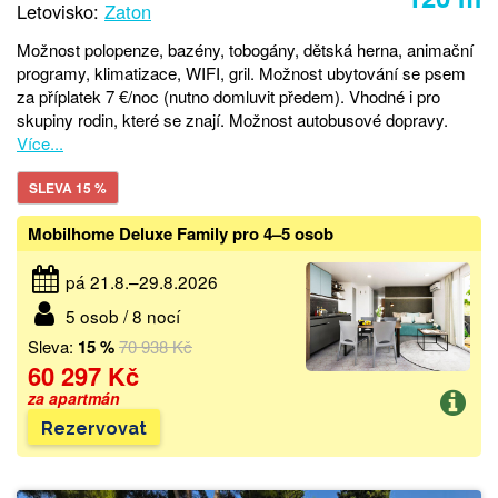
Letovisko:
Zaton
Možnost polopenze, bazény, tobogány, dětská herna, animační
programy, klimatizace, WIFI, gril. Možnost ubytování se psem
za příplatek 7 €/noc (nutno domluvit předem). Vhodné i pro
skupiny rodin, které se znají. Možnost autobusové dopravy.
Více...
SLEVA 15 %
Mobilhome Deluxe Family pro 4–5 osob
pá 21.8.–29.8.2026
5 osob / 8 nocí
Sleva:
15 %
70 938 Kč
60 297 Kč
za apartmán
Rezervovat