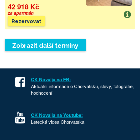
42 918 Kč
za apartmán
Rezervovat
Zobrazit další termíny
CK Novalja na FB:
Aktuální informace o Chorvatsku, slevy, fotografie,
hodnocení
CK Novalja na Youtube:
Letecká videa Chorvatska