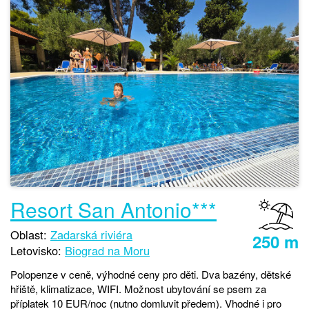
Resort San Antonio***
Oblast:
Zadarská riviéra
250 m
Letovisko:
Biograd na Moru
Polopenze v ceně, výhodné ceny pro děti. Dva bazény, dětské
hřiště, klimatizace, WIFI. Možnost ubytování se psem za
příplatek 10 EUR/noc (nutno domluvit předem). Vhodné i pro