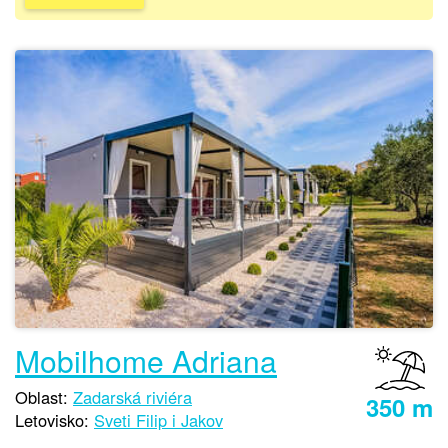
Mobilhome Adriana
Oblast:
Zadarská riviéra
350 m
Letovisko:
Sveti Filip i Jakov