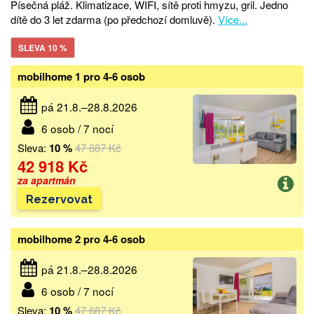
Písečná pláž. Klimatizace, WIFI, sítě proti hmyzu, gril. Jedno
dítě do 3 let zdarma (po předchozí domluvě).
Více...
SLEVA 10 %
mobilhome 1 pro 4-6 osob
pá 21.8.–28.8.2026
6 osob / 7 nocí
Sleva:
10 %
47 687 Kč
42 918 Kč
za apartmán
Rezervovat
mobilhome 2 pro 4-6 osob
pá 21.8.–28.8.2026
6 osob / 7 nocí
Sleva:
10 %
47 687 Kč