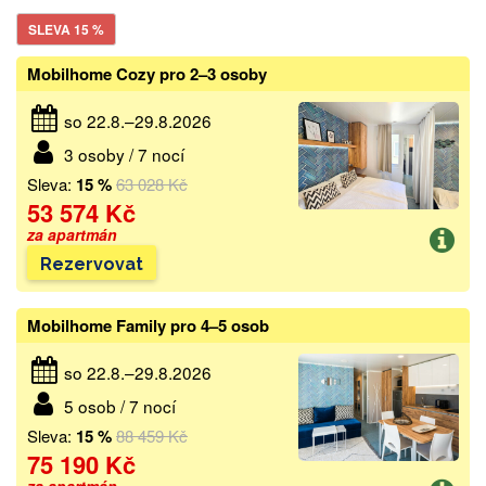
SLEVA 15 %
Mobilhome Cozy pro 2–3 osoby
so 22.8.–29.8.2026
3 osoby / 7 nocí
Sleva:
15 %
63 028 Kč
53 574 Kč
za apartmán
Rezervovat
Mobilhome Family pro 4–5 osob
so 22.8.–29.8.2026
5 osob / 7 nocí
Sleva:
15 %
88 459 Kč
75 190 Kč
za apartmán