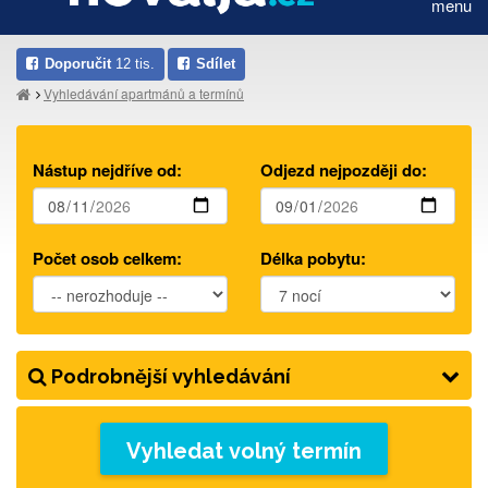
menu
Doporučit
12 tis.
Sdílet
Vyhledávání apartmánů a termínů
Nástup nejdříve od:
Odjezd nejpozději do:
Počet osob celkem:
Délka pobytu:
Podrobnější vyhledávání
Vyhledat volný termín