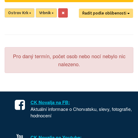
Ostrov Krk
×
Vrbnik
×
Řadit podle oblíbenosti
Pro daný termín, počet osob nebo nocí nebylo nic
nalezeno.
CK Novalja na FB:
Aktuální informace o Chorvatsku, slevy, fotografie,
hodnocení
CK Novalja na Youtube: