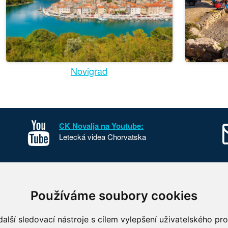
Novigrad
CK Novalja na Youtube:
Letecká videa Chorvatska
sko
Kontakt
Používáme soubory cookies
o Chorvatska
O nás
 parky Chorvatska
FKSP
alší sledovací nástroje s cílem vylepšení uživatelského pr