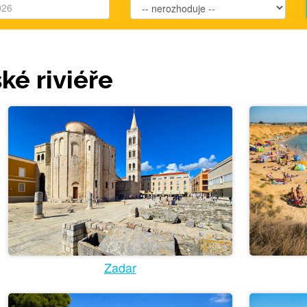
ké riviéře
Zadar