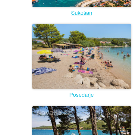
Sukošan
Posedarje