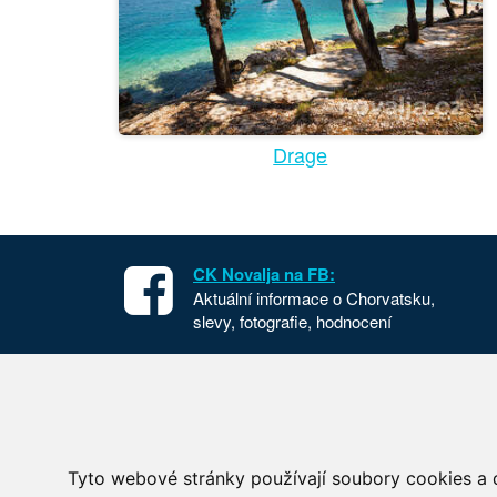
Drage
CK Novalja na FB:
Aktuální informace o Chorvatsku,
slevy, fotografie, hodnocení
Apartmány v Chorvatsku
Chorvat
Dovolená Chorvatsko
Cesta d
Ubytování Chorvatsko
Národní
Tyto webové stránky používají soubory cookies a d