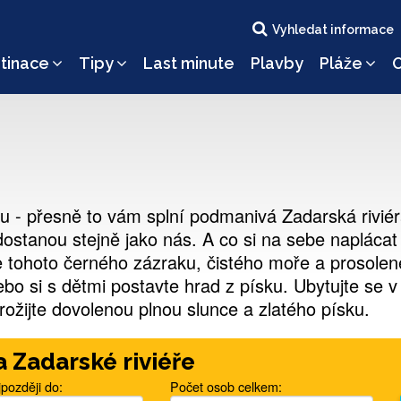
Vyhledat informace
tinace
Tipy
Last minute
Plavby
Pláže
O
u - přesně to vám splní podmanivá Zadarská rivié
dostanou stejně jako nás. A co si na sebe naplácat
e tohoto černého zázraku, čistého moře a prosol
nebo si s dětmi postavte hrad z písku. Ubytujte s
rožijte dovolenou plnou slunce a zlatého písku.
a Zadarské riviéře
později do:
Počet osob celkem: