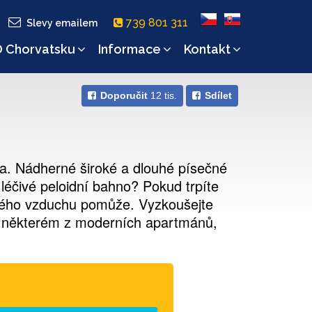
739 801 311
Slevy emailem
 Chorvatsku
Informace
Kontakt
Doporučit
12 tis.
Sdílet
ra. Nádherné široké a dlouhé písečné
 léčivé peloidní bahno? Pokud trpíte
eného vzduchu pomůže. Vyzkoušejte
e v některém z moderních apartmánů,