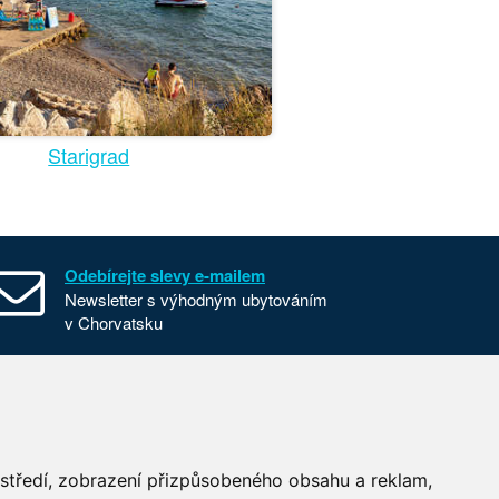
Starigrad
Odebírejte slevy e-mailem
Newsletter s výhodným ubytováním
v Chorvatsku
Všeobecné smluvní podmínky
Nastavení cookies
Používání cookies
ostředí, zobrazení přizpůsobeného obsahu a reklam,