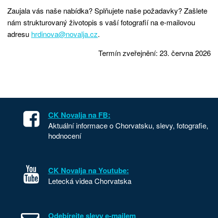
Zaujala vás naše nabídka? Splňujete naše požadavky? Zašlete
nám strukturovaný životopis s vaší fotografií na e-mailovou
adresu
hrdinova@novalja.cz
.
Termín zveřejnění: 23. června 2026
CK Novalja na FB:
Aktuální informace o Chorvatsku, slevy, fotografie,
hodnocení
CK Novalja na Youtube:
Letecká videa Chorvatska
Odebírejte slevy e-mailem