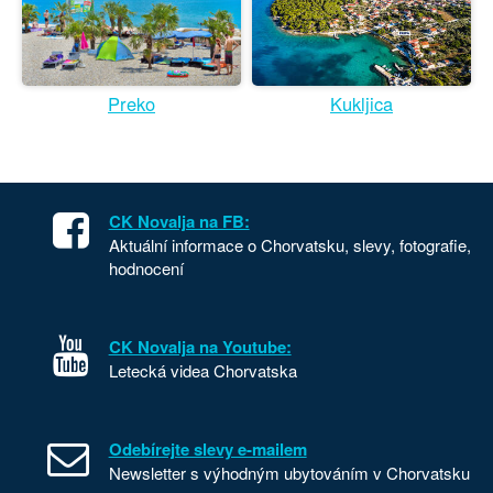
Preko
Kukljica
CK Novalja na FB:
Aktuální informace o Chorvatsku, slevy, fotografie,
hodnocení
CK Novalja na Youtube:
Letecká videa Chorvatska
Odebírejte slevy e-mailem
Newsletter s výhodným ubytováním v Chorvatsku