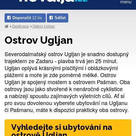
menu
Doporučit
12 tis.
Sdílet
Destinace
Ostrov Ugljan
Ostrov Ugljan
Severodalmatský ostrov Ugljan je snadno dostupný
trajektem ze Zadaru - plavba trvá jen 25 minut.
Ugljan oplývá krásnými písčitými i oblázkovými
plážemi a moře je zde poměrně mělké. Ostrov
Ugljan je spojený mostem s ostrovem Pašman. Oba
ostrovy jsou jako stvořené k nenáročné cyklistice
a nabízejí spoustu zajímavých výletních cílů. Ať si
pro svou dovolenou vyberete ubytování na Ugljanu
či Pašmanu, máte k dispozici prakticky oba ostrovy.
Vyhledejte si ubytování na
ostrově Ugljan