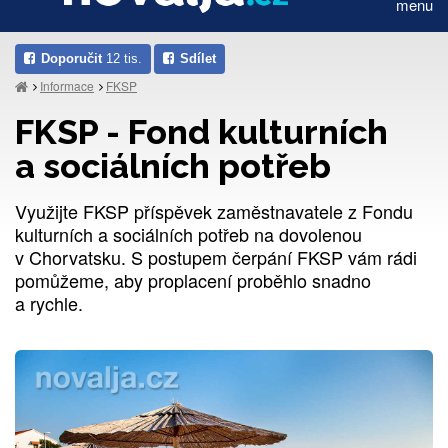
menu
Doporučit
12 tis.
Sdílet
Informace
FKSP
FKSP - Fond kulturních
a sociálních potřeb
Využijte FKSP příspěvek zaměstnavatele z Fondu
kulturních a sociálních potřeb na dovolenou
v Chorvatsku. S postupem čerpání FKSP vám rádi
pomůžeme, aby proplacení proběhlo snadno
a rychle.