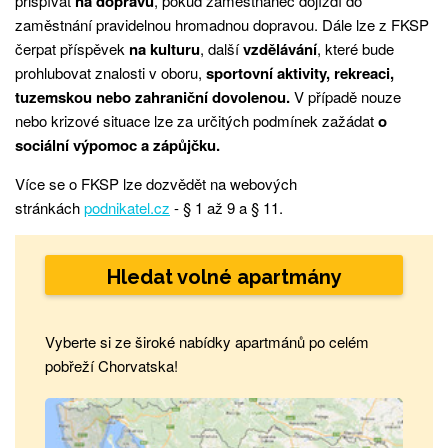
přispívat
na dopravu
, pokud zaměstnanec dojíždí do
zaměstnání pravidelnou hromadnou dopravou. Dále lze z FKSP
čerpat příspěvek
na kulturu
, další
vzdělávání
, které bude
prohlubovat znalosti v oboru,
sportovní aktivity,
rekreaci,
tuzemskou nebo zahraniční dovolenou.
V případě nouze
nebo krizové situace lze za určitých podmínek zažádat
o
sociální výpomoc a zápůjčku.
Více se o FKSP lze dozvědět na webových
stránkách
podnikatel.cz
- § 1 až 9 a § 11.
Hledat volné apartmány
Vyberte si ze široké nabídky apartmánů po celém
pobřeží Chorvatska!