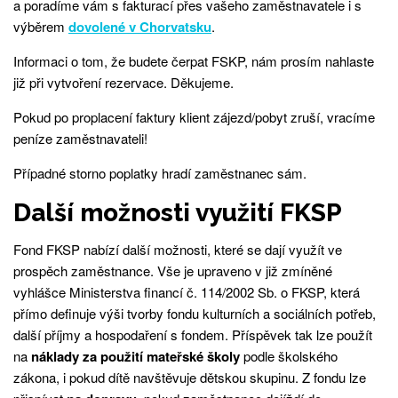
a poradíme vám s fakturací přes vašeho zaměstnavatele i s
výběrem
dovolené v Chorvatsku
.
Informaci o tom, že budete čerpat FSKP, nám prosím nahlaste
již při vytvoření rezervace. Děkujeme.
Pokud po proplacení faktury klient zájezd/pobyt zruší, vracíme
peníze zaměstnavateli!
Případné storno poplatky hradí zaměstnanec sám.
Další možnosti využití FKSP
Fond FKSP nabízí další možnosti, které se dají využít ve
prospěch zaměstnance. Vše je upraveno v již zmíněné
vyhlášce Ministerstva financí č. 114/2002 Sb. o FKSP, která
přímo definuje výši tvorby fondu kulturních a sociálních potřeb,
další příjmy a hospodaření s fondem. Příspěvek tak lze použít
na
náklady za použití mateřské školy
podle školského
zákona, i pokud dítě navštěvuje dětskou skupinu. Z fondu lze