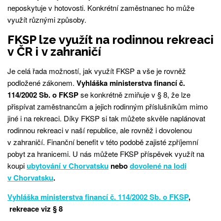
neposkytuje v hotovosti. Konkrétní zaměstnanec ho může
využít různými způsoby.
FKSP lze využít na rodinnou rekreaci
v ČR i v zahraničí
Je celá řada možností, jak využít FKSP a vše je rovněž
podložené zákonem.
Vyhláška ministerstva financí č.
114/2002 Sb. o FKSP
se konkrétně zmiňuje v § 8, že lze
přispívat zaměstnancům a jejich rodinným příslušníkům mimo
jiné i na rekreaci. Díky FKSP si tak můžete skvěle naplánovat
rodinnou rekreaci v naší republice, ale rovněž i dovolenou
v zahraničí. Finanční benefit v této podobě zajisté zpříjemní
pobyt za hranicemi. U nás můžete FKSP příspěvek využít na
koupi
ubytování v Chorvatsku
nebo
dovolené na lodi
v Chorvatsku
.
Vyhláška ministerstva financí č. 114/2002 Sb. o FKSP
,
rekreace viz § 8