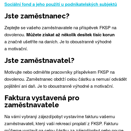
Sociální fond a jeho použití u podnikatelských subjektů
Jste zaměstnanec?
Zeptejte se vašeho zaměstnavatele na příspěvek FKSP na
dovolenou.
Můžete získat až několik desítek tisíc korun
a značně ušetříte na daních. Je to oboustranně výhodné
a motivační.
Jste zaměstnavatel?
Motivujte nebo odměňte pracovníky příspěvkem FKSP na
dovolenou. Zaměstnanec obdrží celou částku a nemusí odvádět
pojištění ani daň. Je to oboustranně výhodné a motivační.
Faktura vystavená pro
zaměstnavatele
Na vámi vybraný zájezd/pobyt vystavíme fakturu vašemu
zaměstnavateli, který vaši rekreaci proplatí z FKSP. Fakturu
můžeme vystavit na celou částku za zájezd/pobyt nebo pouze