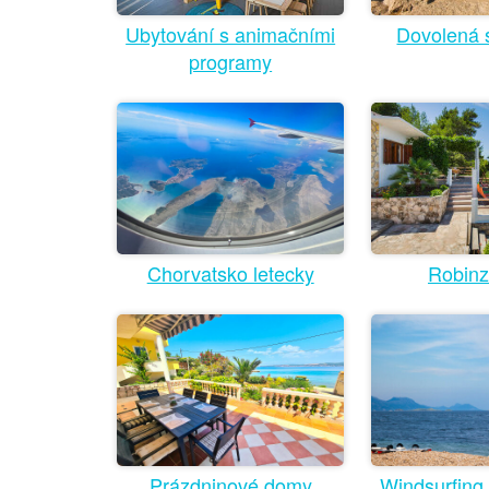
Dovolená 
Ubytování s animačními
programy
Robin
Chorvatsko letecky
Prázdninové domy
Windsurfing