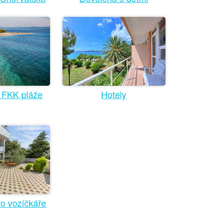
 FKK pláže
Hotely
ro vozíčkáře