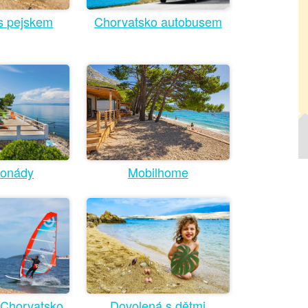
s pejskem
Chorvatsko autobusem
zonády
Mobilhome
 Chorvatsko
Dovolená s dětmi