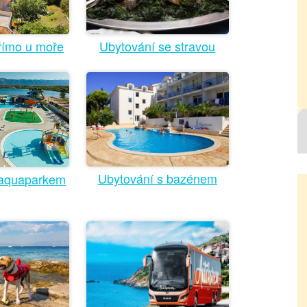
Ubytování se stravou
římo u moře
Ubytování s bazénem
 aquaparkem