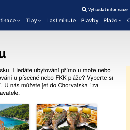
Vyhledat informace
tinace
Tipy
Last minute
Plavby
Pláže
O
u
sku. Hledáte ubytování přímo u moře nebo
ování u písečné nebo FKK pláže? Vyberte si
í. U nás můžete jet do Chorvatska i za
avatele.