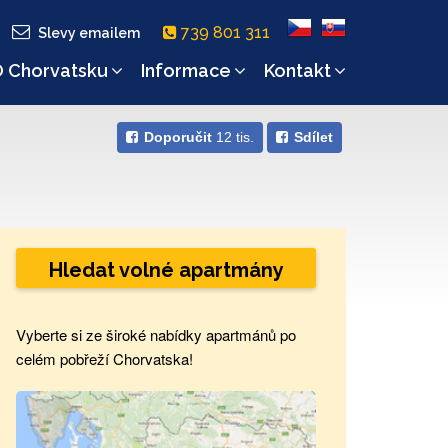
739 801 311
Slevy emailem
 Chorvatsku
Informace
Kontakt
Doporučit
12 tis.
Sdílet
Hledat volné apartmány
Vyberte si ze široké nabídky apartmánů po
celém pobřeží Chorvatska!