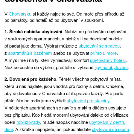
V
Chorvatsku
si každý najde to své. Od moře přes přírodu až
po památky, od hotelů až po ubytování v soukromí.
1. Široká nabídka ubytování
. Nabízíme především ubytování
v soukromých apartmánech, v nichž si i na dovolené budete
připadat jako doma. Vybírat můžete z
ubytování se stravou
,
z
apartmánů s bazénem
anebo se ubytovat
přímo u moře
.
A myslíme i na ty, kteří vyhledávají komfort
ubytování v hotelu
.
Než se pustíte do výběru, přečtěte si vybrané
tipy na ubytování
.
2. Dovolená pro každého
. Téměř všechna pobytová místa,
která u nás najdete, jsou vhodná pro rodiny s dětmi. Chceme,
aby si dovolenou v Chorvatsku užil opravdu každý. Pro partu
přátel či více rodin jsme vyhlídli
ubytování pro skupiny
.
V některých apartmánech se navíc s malým dítětem ubytujete
bez příplatku. Kdo hledá moderní ubytování daleko od civilizace,
ocení
robinzonády
, mladé naopak nadchne
ubytování v centru
dění
. A zkrátka nepřijdete, ani pokud hledáte
ubytování se psem