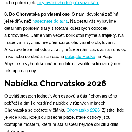
nebo potřebujete
ubytování vhodné pro vozíčkáře
.
3. Do Chorvatska po vlastní ose
. S námi dovolená začíná
ještě dřív, než
nasednete do auta
. Na cestu vás vybavíme
detailním popisem trasy s fotkami důležitých odboček
a křižovatek. Dáme vám vědět, kolik stojí mýtné a trajekty. Na
mapě vám vyznačíme přesnou polohu vašeho ubytování.
A kdybyste se náhodou ztratili, můžete nám zavolat na nonstop
linku nebo se obrátit na našeho
delegáta Radka
na Pagu.
Abyste se vyhnuli kolonám na dálnici, zvolíte si libovolný den
nástupu na pobyt.
Nabídka Chorvatsko 2026
O zvláštnostech jednotlivých ostrovů a částí chorvatského
pobřeží a tím i o rozdílné nabídce v různých místech
Chorvatska se dočtete v článku
Chorvatsko 2026
. Zjistíte, kde
je více klidu, kde jsou písečné pláže, které ostrovy jsou
dostupné mostem, která místa si Češi nejvíce oblíbili a další
informace.