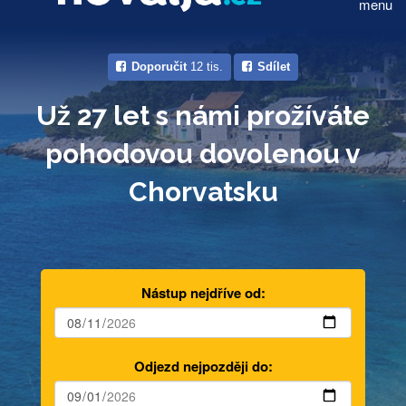
menu
Doporučit
12 tis.
Sdílet
Už 27 let s námi prožíváte
pohodovou dovolenou v
Chorvatsku
Nástup nejdříve od:
Odjezd nejpozději do: