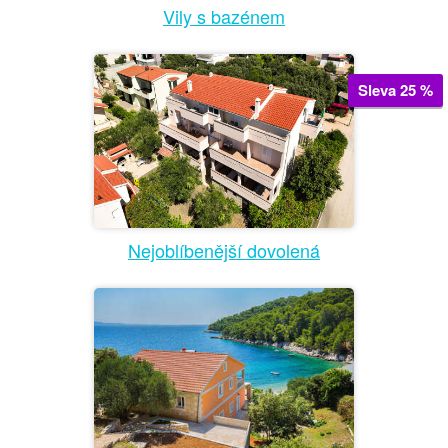
Vily s bazénem
Sleva 25 %
Nejoblíbenější dovolená