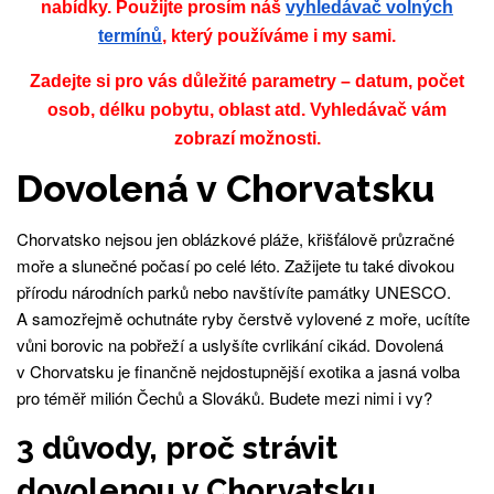
nabídky. Použijte prosím náš
vyhledávač volných
termínů
, který používáme i my sami.
Zadejte si pro vás důležité parametry – datum, počet
osob, délku pobytu, oblast atd. Vyhledávač vám
zobrazí možnosti.
Dovolená v Chorvatsku
Chorvatsko nejsou jen oblázkové pláže, křišťálově průzračné
moře a slunečné počasí po celé léto. Zažijete tu také divokou
přírodu národních parků nebo navštívíte památky UNESCO.
A samozřejmě ochutnáte ryby čerstvě vylovené z moře, ucítíte
vůni borovic na pobřeží a uslyšíte cvrlikání cikád. Dovolená
v Chorvatsku je finančně nejdostupnější exotika a jasná volba
pro téměř milión Čechů a Slováků. Budete mezi nimi i vy?
3 důvody, proč strávit
dovolenou v Chorvatsku