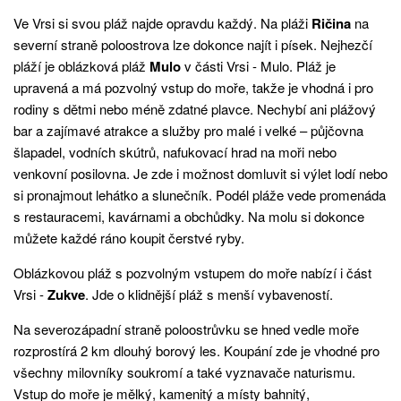
Ve Vrsi si svou pláž najde opravdu každý. Na pláži
Ričina
na
severní straně poloostrova lze dokonce najít i písek. Nejhezčí
pláží je oblázková pláž
Mulo
v části Vrsi - Mulo. Pláž je
upravená a má pozvolný vstup do moře, takže je vhodná i pro
rodiny s dětmi nebo méně zdatné plavce. Nechybí ani plážový
bar a zajímavé atrakce a služby pro malé i velké – půjčovna
šlapadel, vodních skútrů, nafukovací hrad na moři nebo
venkovní posilovna. Je zde i možnost domluvit si výlet lodí nebo
si pronajmout lehátko a slunečník. Podél pláže vede promenáda
s restauracemi, kavárnami a obchůdky. Na molu si dokonce
můžete každé ráno koupit čerstvé ryby.
Oblázkovou pláž s pozvolným vstupem do moře nabízí i část
Vrsi -
Zukve
. Jde o klidnější pláž s menší vybaveností.
Na severozápadní straně poloostrůvku se hned vedle moře
rozprostírá 2 km dlouhý borový les. Koupání zde je vhodné pro
všechny milovníky soukromí a také vyznavače naturismu.
Vstup do moře je mělký, kamenitý a místy bahnitý,