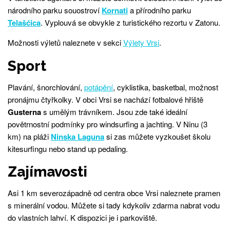
národního parku souostroví
Kornati
a přírodního parku
Telašćica
. Vyplouvá se obvykle z turistického rezortu v Zatonu.
Možnosti výletů naleznete v sekci
Výlety Vrsi
.
Sport
Plavání, šnorchlování,
potápění
, cyklistika, basketbal, možnost
pronájmu čtyřkolky. V obci Vrsi se nachází fotbalové hřiště
Gusterna
s umělým trávníkem. Jsou zde také ideální
povětrnostní podmínky pro windsurfing a jachting. V Ninu (3
km) na pláži
Ninska Laguna
si zas můžete vyzkoušet školu
kitesurfingu nebo stand up pedaling.
Zajímavosti
Asi 1 km severozápadně od centra obce Vrsi naleznete pramen
s minerální vodou. Můžete si tady kdykoliv zdarma nabrat vodu
do vlastních lahví. K dispozici je i parkoviště.