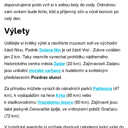
doporučujeme proto vzít si s sebou boty do vody. Odměnou
vám ovšem bude ticho, klid a příjemný stín a vůně borovic po
celý den.
Výlety
Udělejte si krátký výlet a navštivte muzeum soli ve východní
části Ninu. Podnik
Solana Nin
je od části Vrsi - Zukve vzdálen
jen 2 km. Taky nesmíte vynechat prohlídku nádherného
historického centra města
Zadar
(22 km). Zajímavostí Zadaru
jsou unikátní
mořské varhany
s hudebním a světelným
představením
Pozdrav slunci
.
Za přírodou můžete vyrazit do národních parků
Paklenica
(47
km), k vodopádům na řece
Krka
(85 km) nebo
k sladkovodnímu
Vranskému jezeru
(60 km). Zajímavé jsou
také jeskyně
Cerovačke špilje
, ve vnitrozemí poblíž Gračacu
(72 km).
V turistické agentuře si můžete domluvit celodenní lodní výlet do