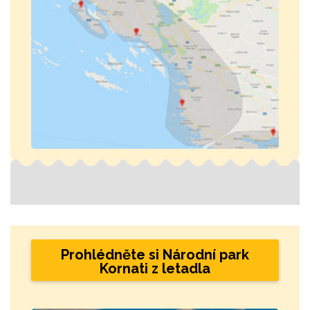
Prohlédněte si Národní park
Kornati z letadla