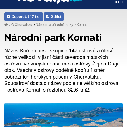
menu
Doporučit
12 tis.
Sdílet
O Chorvatsku
Národní a přírodní parky
Kornati
Národní park Kornati
Název Kornati nese skupina 147 ostrovů a útesů
různé velikosti v jižní části severodalmatských
ostrovů, ve vnějším pásu mezi ostrovy Žirje a Dugi
otok. Všechny ostrovy podélně kopírují směr
pobřežních horských pásem v Chorvatsku.
Souostroví dostalo název podle největšího ostrova
- ostrova Kornat, s rozlohou 32,6 km2.