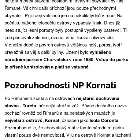
několik stovek stavení, posledními trvalými obyvateli byli asi
Římané. Všichni další příchozí jsou pouze přechodnými
obyvateli. Přijíždějí většinou jen na několik týdnů v roce. Na
počátku našeho letopočtu ostrovy vypadaly jinak. Dnes již
neexistující lesní porosty byly postupně vypáleny pastevci. Ti
zde pěstovali zeleninu, ovoce, víno, lisovali olivový olej.
V dnešní době je povrch ostrovů většinou holý, porost tvoří
převážně šalvěj a další byliny. Území bylo
vyhlášeno
národním parkem Chorvatska v roce 1980
.
Vstup do parku
je přísně kontrolován a platí se vstupné.
Pozoruhodnosti NP Kornati
Po Římanech zůstala na ostrovech
nejstarší dochovaná
stavba - Tureta
, někdejší strážní věž. Původ dnešního názvu
pochází rovněž od Římanů a na benátských mapách je
největší z ostrovů, Kornat,
označen jako
Isola Coronta
.
Pozoruhodné je, že chorvatský stát v tomto národním parku
vlastní pouze dvě nemovitosti. Vilu na ostrově Kornat a jachetní