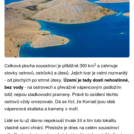
2
Celková plocha souostroví je přibližně 300 km
a zahrnuje
stovky ostrovů, ostrůvků a útesů. Jejich tvar je velmi rozmanitý
- od plochých po strmé útesy.
Území je tady dosti nehostinné,
bez vody
- na ostrovech s převážně vápencovým podložím
totiž nejsou sladkovodní prameny. Právě to osídlení těchto
ostrovů vždy omezovalo. Dá se říct, že Kornati jsou oblá
vápencová skaliska a kameny v moři.
Lidé se tu už dávno nepokouší trvale žít a tím tuto lokalitu
vlastně sami chrání. Přestože je dnes na celém souostroví