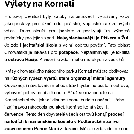
Výlety na Kornati
Pro svoji členitost byly zátoky na ostrovech využívány vždy
jako přístavy pro různé lodě, pirátské, vojenské za světových
válek. Dnes slouží pro jachtaře a poskytují jim výborné
podmínky pro jejich sport.
Nejvyhledávanější je Piškera a Žut.
Je zde i
jachtařská škola
s velmi dobrou pověstí. Tato oblast
Chorvatska je lákavá i pro
potápěče
. Nejzajímavější je lokalita
u
ostrova Rašip
. K vidění je zde mnoho mořských živočichů.
Krásy chorvatského národního parku Kornati můžete obdivovat
na
různých typech výletů, které organizují místní agentury
.
Odvážnější návštěvníci mohou strávit týden na pustém ostrově,
vybaveni potravinami a člunem. Ať už se rozhodnete na
Kornatech strávit jakkoli dlouhou dobu, budete nadšeni - třeba
i zajímavou národopisnou akcí, která se koná vždy
1.
července
. Tento den obyvatelé všech ostrovů konají
procesí
na lodích k mariánskému kostelu v Podtarackém zálivu
zasvěcenému Panně Marii z Taracu
. Můžete zde vidět mnoho