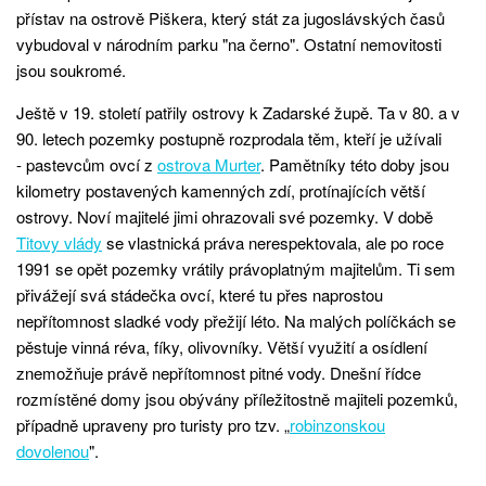
přístav na ostrově Piškera, který stát za jugoslávských časů
vybudoval v národním parku "na černo". Ostatní nemovitosti
jsou soukromé.
Ještě v 19. století patřily ostrovy k Zadarské župě. Ta v 80. a v
90. letech pozemky postupně rozprodala těm, kteří je užívali
- pastevcům ovcí z
ostrova Murter
. Pamětníky této doby jsou
kilometry postavených kamenných zdí, protínajících větší
ostrovy. Noví majitelé jimi ohrazovali své pozemky. V době
Titovy vlády
se vlastnická práva nerespektovala, ale po roce
1991 se opět pozemky vrátily právoplatným majitelům. Ti sem
přivážejí svá stádečka ovcí, které tu přes naprostou
nepřítomnost sladké vody přežijí léto. Na malých políčkách se
pěstuje vinná réva, fíky, olivovníky. Větší využití a osídlení
znemožňuje právě nepřítomnost pitné vody. Dnešní řídce
rozmístěné domy jsou obývány příležitostně majiteli pozemků,
případně upraveny pro turisty pro tzv. „
robinzonskou
dovolenou
".