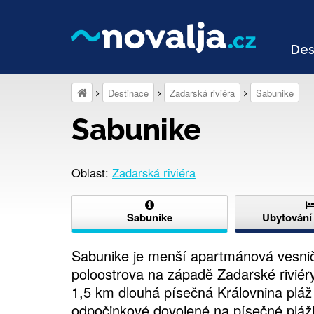
Des
Destinace
Zadarská riviéra
Sabunike
Sabunike
Oblast:
Zadarská riviéra
Sabunike
Ubytování
Sabunike je menší apartmánová vesnič
poloostrova na západě Zadarské riviér
1,5 km dlouhá písečná Královnina pláž (
odpočinkové dovolené na písečné pláži,