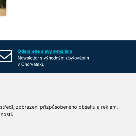
Odebírejte slevy e-mailem
Newsletter s výhodným ubytováním
v Chorvatsku
Všeobecné smluvní podmínky
Nastavení cookies
Používání cookies
ostředí, zobrazení přizpůsobeného obsahu a reklam,
nosti.