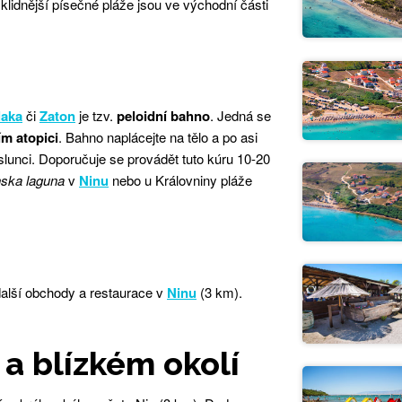
klidnější písečné pláže jsou ve východní části
laka
či
Zaton
je tzv.
peloidní bahno
. Jedná se
m atopici
. Bahno naplácejte na tělo a po asi
slunci. Doporučuje se provádět tuto kúru 10-20
nska laguna
v
Ninu
nebo u Královniny pláže
další obchody a restaurace v
Ninu
(3 km).
 a blízkém okolí