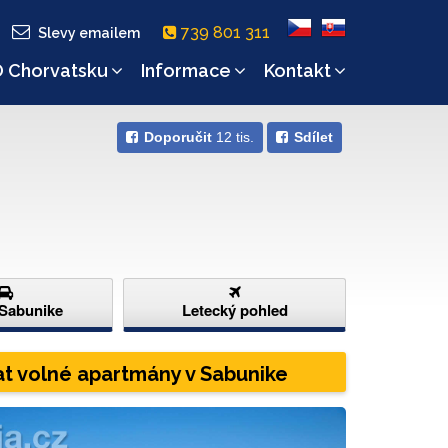
739 801 311
Slevy emailem
 Chorvatsku
Informace
Kontakt
Doporučit
12 tis.
Sdílet
 Sabunike
Letecký pohled
t volné apartmány v Sabunike