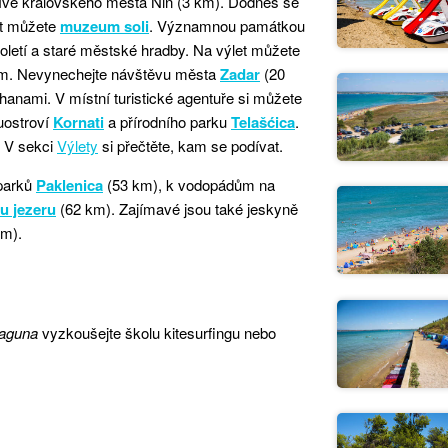
íve královského města Nin (3 km). Dodnes se
vit můžete
muzeum soli
. Významnou památkou
toletí a staré městské hradby. Na výlet můžete
m. Nevynechejte návštěvu města
Zadar
(20
nami. V místní turistické agentuře si můžete
uostroví
Kornati
a přírodního parku
Telašćica
.
. V sekci
Výlety
si přečtěte, kam se podívat.
 parků
Paklenica
(53 km), k vodopádům na
u jezeru
(62 km). Zajímavé jsou také jeskyně
km).
Laguna
vyzkoušejte školu kitesurfingu nebo