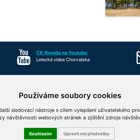
CK Novalja na Youtube:
Letecká videa Chorvatska
sko
Kontakt
Používáme soubory cookies
o Chorvatska
O nás
 parky Chorvatska
FKSP
alší sledovací nástroje s cílem vylepšení uživatelského pr
 fotografie Chorvatska
Benefity
zy návštěvnosti webových stránek a zjištění zdroje návštěv
Souhlasím
Upravit mé předvolby