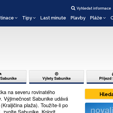
Vyhledat informace
tinace
Tipy
Last minute
Plavby
Pláže
O
 Sabunike
Výlety Sabunike
Příjezd
ka na severu rovinatého
Hleda
y. Výjimečnost Sabunike udává
Kraljičina plaža). Toužíte-li po
 zvolte Sabunike. Kolorit