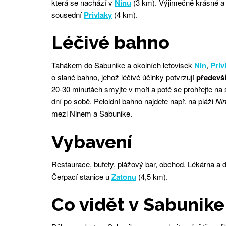
která se nachází v
Ninu
(3 km). Výjimečně krásné a 
sousední
Privlaky
(4 km).
Léčivé bahno
Tahákem do Sabunike a okolních letovisek
Nin
,
Priv
o slané bahno, jehož léčivé účinky potvrzují
předevší
20-30 minutách smyjte v moři a poté se prohřejte na 
dní po sobě. Peloidní bahno najdete např. na pláži
Ni
mezi Ninem a Sabunike.
Vybavení
Restaurace, bufety, plážový bar, obchod. Lékárna a 
Čerpací stanice u
Zatonu
(4,5 km).
Co vidět v Sabunike