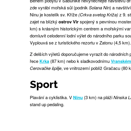
Během pobytu v Sabunike nevynechejte návštěvu dř
zde vyrábí mořská sůl (podnik
Solana Nin
) a navští
Ninu je kostelík sv. Kříže
(Crkva svetog Križa)
z 9. s
zajet na blízký
ostrov Vir
spojený s pevninou moste
km) s krásným historickým centrem a mořskými varha
domluvit celodenní lodní výlet do národního parku so
Vyplouvá se z turistického rezortu v Zatonu (4,5 km)
Z delších výletů doporučujeme vyrazit do národních
řece
Krka
(87 km) nebo k sladkovodnímu
Vranském
Cerovačke špilje
, ve vnitrozemí poblíž Gračacu (80 
Sport
Plavání a cyklistika. V
Ninu
(3 km) na pláži
Ninska 
stand up pedaling.