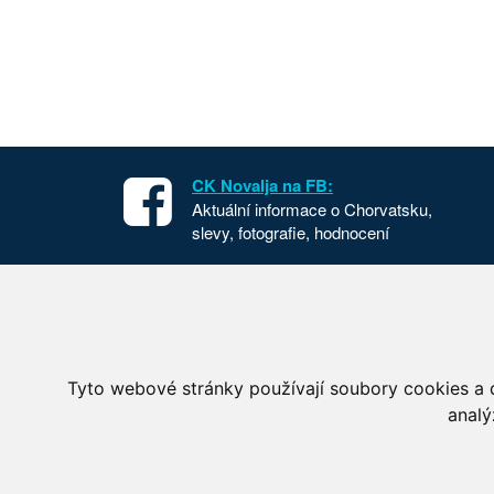
CK Novalja na FB:
Aktuální informace o Chorvatsku,
slevy, fotografie, hodnocení
Apartmány v Chorvatsku
Chorvat
Dovolená Chorvatsko
Cesta d
Ubytování Chorvatsko
Národní
Tyto webové stránky používají soubory cookies a d
Mobilhome Chorvatsko
Letecké
analý