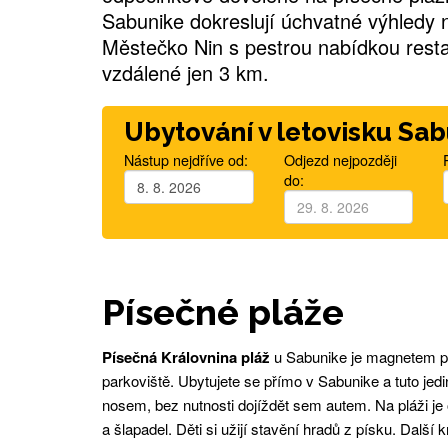
Sabunike dokreslují úchvatné výhledy 
Městečko Nin s pestrou nabídkou resta
vzdálené jen 3 km.
Ubytování v letovisku Sa
Nástup nejdříve od:
Odjezd nejpozději
do:
Písečné pláže
Písečná Královnina pláž
u Sabunike je magnetem pro
parkoviště. Ubytujete se přímo v Sabunike a tuto je
nosem, bez nutnosti dojíždět sem autem. Na pláži je
a šlapadel. Děti si užijí stavění hradů z písku. Další