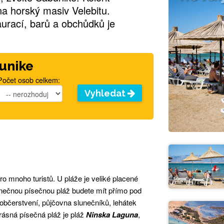
na horský masiv Velebitu.
urací, barů a obchůdků je
bunike
Počet osob celkem:
Vyhledat
 mnoho turistů. U pláže je veliké placené
dinečnou písečnou pláž budete mít přímo pod
 občerstvení, půjčovna slunečníků, lehátek
 krásná písečná pláž je pláž
Ninska Laguna
,