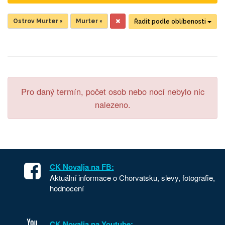
Ostrov Murter
×
Murter
×
Řadit podle oblíbenosti
Pro daný termín, počet osob nebo nocí nebylo nic
nalezeno.
CK Novalja na FB:
Aktuální informace o Chorvatsku, slevy, fotografie,
hodnocení
CK Novalja na Youtube: