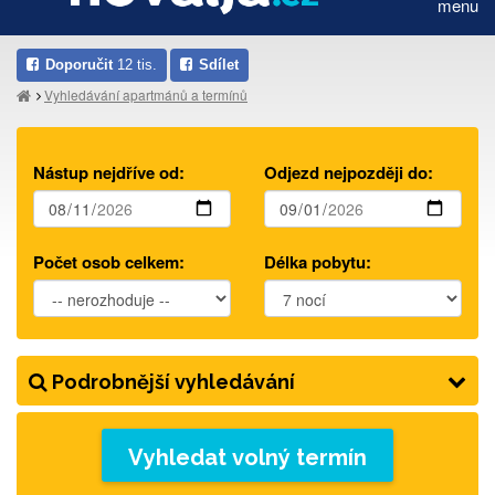
menu
Doporučit
12 tis.
Sdílet
Vyhledávání apartmánů a termínů
Nástup nejdříve od:
Odjezd nejpozději do:
Počet osob celkem:
Délka pobytu:
Podrobnější vyhledávání
Vyhledat volný termín