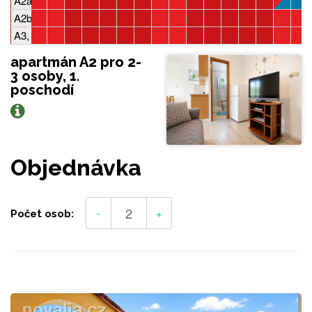
A2a, 2-3 osoby, 1 ložnice
A2b, 4-5 osob, 2 ložnice
A3, 4-5 osob, 2 ložnice
apartmán A2 pro 2-
3 osoby, 1.
poschodí
Objednávka
-
+
Počet osob: