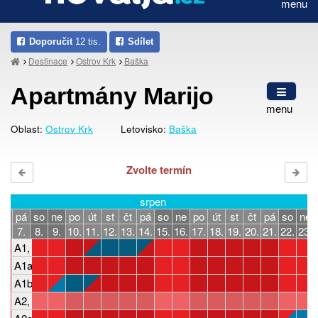
menu
Doporučit
12 tis.
Sdílet
Destinace
Ostrov Krk
Baška
Apartmány Marijo
menu
Oblast:
Ostrov Krk
Letovisko:
Baška
Zvolte termín
srpen
čt
pá
so
ne
po
út
st
čt
pá
so
ne
po
út
st
čt
pá
so
ne
6.
7.
8.
9.
10.
11.
12.
13.
14.
15.
16.
17.
18.
19.
20.
21.
22.
23.
A1, 2-3 osoby, 1 ložnice
A1a, 4-5 osob, 2 ložnice
A1b, 4-5 osob, 2 ložnice
A2, 2-3 osoby, 1 ložnice