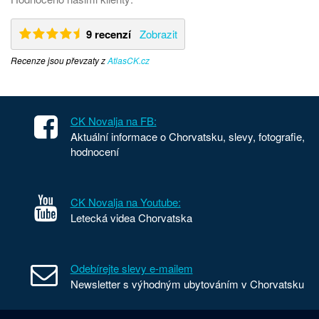
9 recenzí
Zobrazit
Recenze jsou převzaty z
AtlasCK.cz
CK Novalja na FB:
Aktuální informace o Chorvatsku, slevy, fotografie,
hodnocení
CK Novalja na Youtube:
Letecká videa Chorvatska
Odebírejte slevy e-mailem
Newsletter s výhodným ubytováním v Chorvatsku