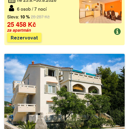
6 osob / 7 nocí
Sleva:
10 %
28 287 Kč
25 458 Kč
za apartmán
Rezervovat