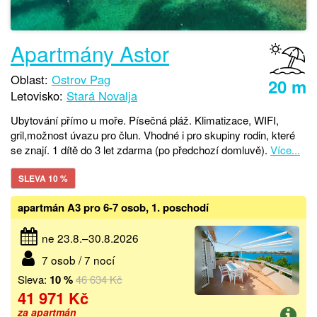
Apartmány Astor
Oblast:
Ostrov Pag
20 m
Letovisko:
Stará Novalja
Ubytování přímo u moře. Písečná pláž. Klimatizace, WIFI,
gril,možnost úvazu pro člun. Vhodné i pro skupiny rodin, které
se znají. 1 dítě do 3 let zdarma (po předchozí domluvě).
Více...
SLEVA 10 %
apartmán A3 pro 6-7 osob, 1. poschodí
ne 23.8.–30.8.2026
7 osob / 7 nocí
Sleva:
10 %
46 634 Kč
41 971 Kč
za apartmán