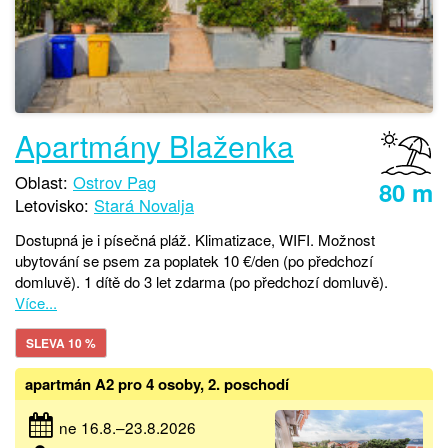
Apartmány Blaženka
Oblast:
Ostrov Pag
80 m
Letovisko:
Stará Novalja
Dostupná je i písečná pláž. Klimatizace, WIFI. Možnost
ubytování se psem za poplatek 10 €/den (po předchozí
domluvě). 1 dítě do 3 let zdarma (po předchozí domluvě).
Více...
SLEVA 10 %
apartmán A2 pro 4 osoby, 2. poschodí
ne 16.8.–23.8.2026