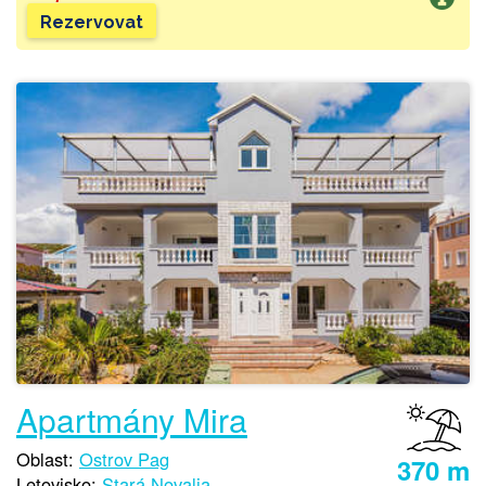
Rezervovat
Apartmány Mira
Oblast:
Ostrov Pag
370 m
Letovisko:
Stará Novalja