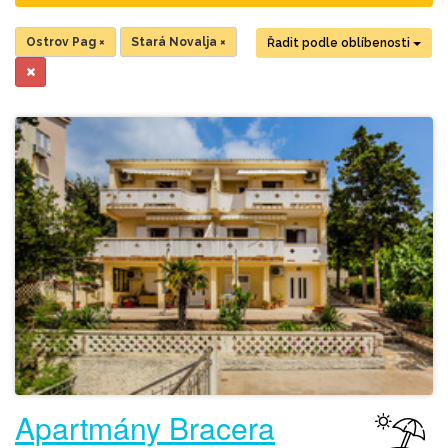
Ostrov Pag
×
Stará Novalja
×
Řadit podle oblíbenosti
Apartmány Bracera