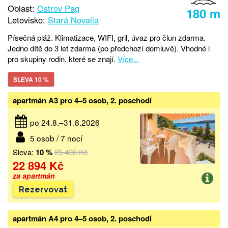
Oblast:
Ostrov Pag
180 m
Letovisko:
Stará Novalja
Písečná pláž. Klimatizace, WIFI, gril, úvaz pro člun zdarma.
Jedno dítě do 3 let zdarma (po předchozí domluvě). Vhodné i
pro skupiny rodin, které se znají.
Více...
SLEVA 10 %
apartmán A3 pro 4–5 osob, 2. poschodí
po 24.8.–31.8.2026
5 osob / 7 nocí
Sleva:
10 %
25 438 Kč
22 894 Kč
za apartmán
Rezervovat
apartmán A4 pro 4–5 osob, 2. poschodí