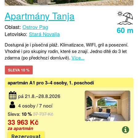
Apartmány Tanja
Oblast:
Ostrov Pag
60 m
Letovisko:
Stará Novalja
Dostupná je i písečná pláž. Klimatizace, WIFI, gril a posezení.
Vhodné i pro skupiny rodin, které se znají. Jedno dítě do 3 let
zdarma (po předchozí domluvě).
Více...
SLEVA 10 %
apartmán A1 pro 3–4 osoby, 1. poschodí
pá 21.8.–28.8.2026
4 osoby / 7 nocí
Sleva:
10 %
37 737 Kč
33 963 Kč
za apartmán
Rezervovat