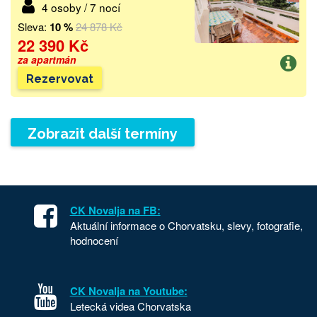
4 osoby / 7 nocí
Sleva:
10 %
24 878 Kč
22 390 Kč
za apartmán
Rezervovat
Zobrazit další termíny
CK Novalja na FB:
Aktuální informace o Chorvatsku, slevy, fotografie,
hodnocení
CK Novalja na Youtube:
Letecká videa Chorvatska