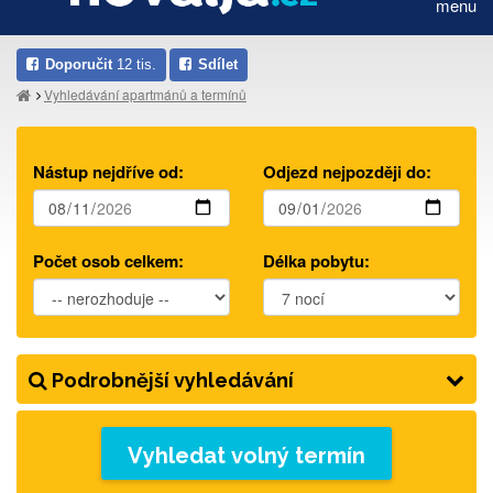
menu
Doporučit
12 tis.
Sdílet
Vyhledávání apartmánů a termínů
Nástup nejdříve od:
Odjezd nejpozději do:
Počet osob celkem:
Délka pobytu:
Podrobnější vyhledávání
Vyhledat volný termín