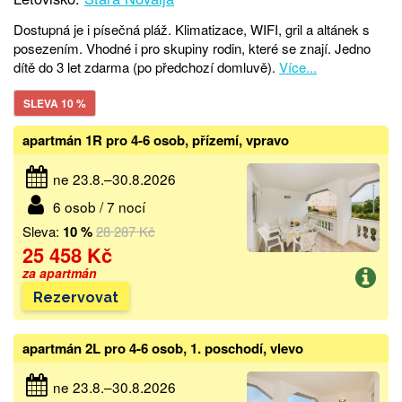
Dostupná je i písečná pláž. Klimatizace, WIFI, gril a altánek s
posezením. Vhodné i pro skupiny rodin, které se znají. Jedno
dítě do 3 let zdarma (po předchozí domluvě).
Více...
SLEVA 10 %
apartmán 1R pro 4-6 osob, přízemí, vpravo
ne 23.8.–30.8.2026
6 osob / 7 nocí
Sleva:
10 %
28 287 Kč
25 458 Kč
za apartmán
Rezervovat
apartmán 2L pro 4-6 osob, 1. poschodí, vlevo
ne 23.8.–30.8.2026