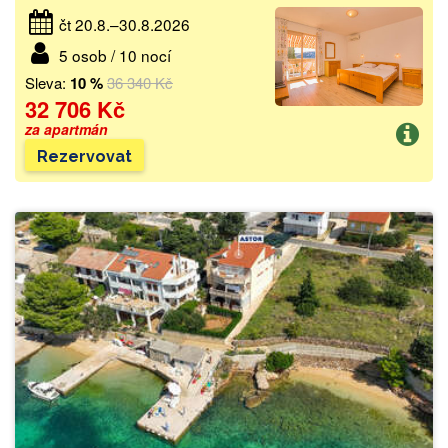
čt 20.8.–30.8.2026
5 osob / 10 nocí
Sleva:
10 %
36 340 Kč
32 706 Kč
za apartmán
Rezervovat