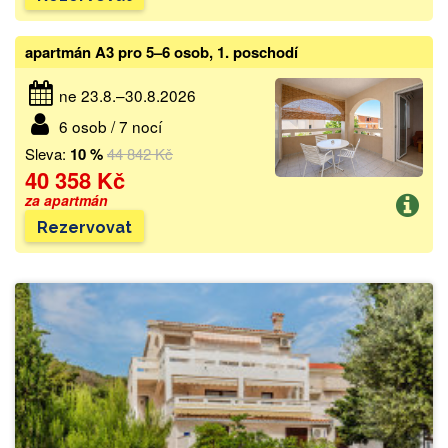
apartmán A3 pro 5–6 osob, 1. poschodí
ne 23.8.–30.8.2026
6 osob / 7 nocí
Sleva:
10 %
44 842 Kč
40 358 Kč
za apartmán
Rezervovat