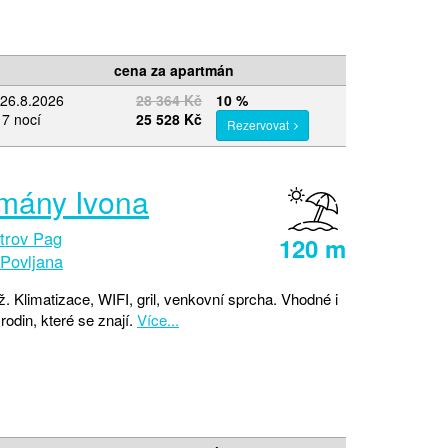
cena za apartmán
–26.8.2026
28 364 Kč
10 %
 7 nocí
25 528 Kč
Rezervovat
mány Ivona
trov Pag
120 m
Povljana
. Klimatizace, WIFI, gril, venkovní sprcha. Vhodné i
rodin, které se znají.
Více...