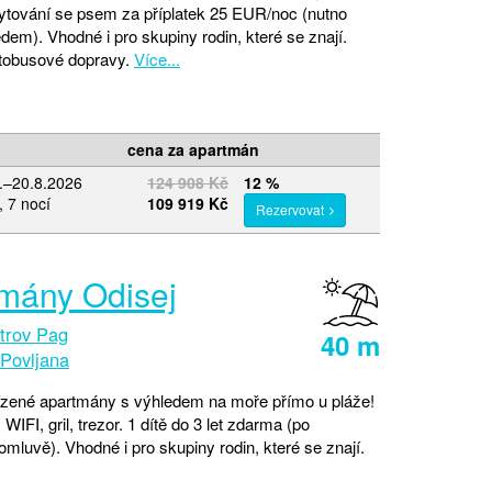
tování se psem za příplatek 25 EUR/noc (nutno
dem). Vhodné i pro skupiny rodin, které se znají.
tobusové dopravy.
Více...
cena za apartmán
8.–20.8.2026
124 908 Kč
12 %
, 7 nocí
109 919 Kč
Rezervovat
mány Odisej
trov Pag
40 m
Povljana
zené apartmány s výhledem na moře přímo u pláže!
 WIFI, gril, trezor. 1 dítě do 3 let zdarma (po
mluvě). Vhodné i pro skupiny rodin, které se znají.