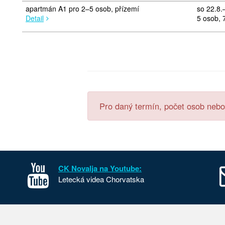
apartmán A1 pro 2–5 osob, přízemí
so 22.8.
Detail
5 osob, 
Pro daný termín, počet osob nebo
CK Novalja na Youtube:
Letecká videa Chorvatska