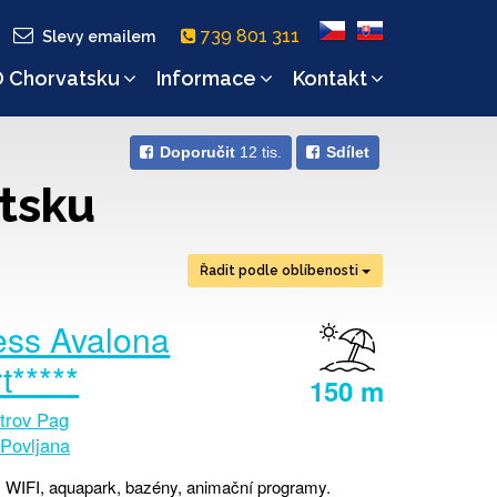
739 801 311
Slevy emailem
 Chorvatsku
Informace
Kontakt
Doporučit
12 tis.
Sdílet
tsku
Řadit podle oblíbenosti
ss Avalona
t*****
150 m
trov Pag
Povljana
, WIFI, aquapark, bazény, animační programy.