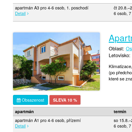
apartmán A3 pro 4-6 osob, 1. poschodí
čt 20.8.–
Detail
6 osob, 7
Apart
Oblast:
Os
Letovisko:
Klimatizace,
(po předcho
které se zna
Obsazenost
SLEVA 10 %
apartmán
termín
apartmán A1 pro 4-6 osob, přízemí
so 15.8.–
Detail
6 osob, 7