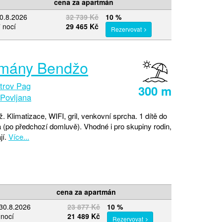
cena za apartmán
20.8.2026
32 739 Kč
10 %
 nocí
29 465 Kč
Rezervovat
tmány Bendžo
trov Pag
300 m
Povljana
. Klimatizace, WIFI, gril, venkovní sprcha. 1 dítě do
a (po předchozí domluvě). Vhodné i pro skupiny rodin,
jí.
Více...
cena za apartmán
30.8.2026
23 877 Kč
10 %
 nocí
21 489 Kč
Rezervovat