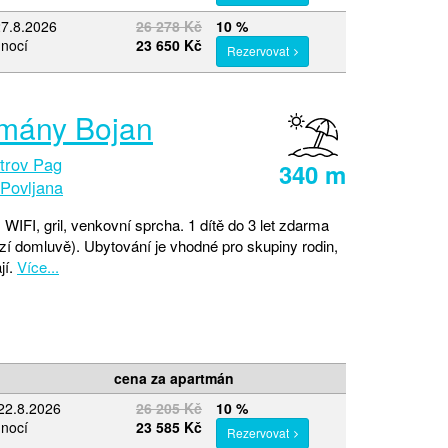
27.8.2026
26 278 Kč
10 %
 nocí
23 650 Kč
Rezervovat
mány Bojan
trov Pag
340 m
Povljana
 WIFI, gril, venkovní sprcha. 1 dítě do 3 let zdarma
zí domluvě). Ubytování je vhodné pro skupiny rodin,
jí.
Více...
cena za apartmán
22.8.2026
26 205 Kč
10 %
 nocí
23 585 Kč
Rezervovat