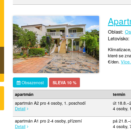
Apart
Oblast:
Os
Letovisko:
Klimatizace,
které se zn
€/den.
Více.
Obsazenost
SLEVA 10 %
apartmán
termín
apartmán A2 pro 4 osoby, 1. poschodí
út 18.8.–
Detail
4 osoby, 
apartmán A1 pro 2-4 osoby, přízemí
pá 21.8.–
Detail
4 osoby, 