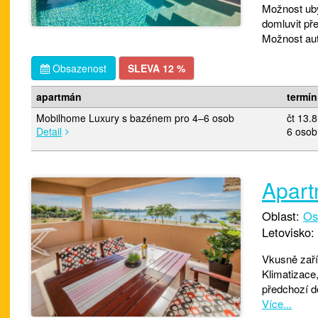
Možnost uby
domluvit pře
Možnost au
Obsazenost
SLEVA 12 %
apartmán
termín
Mobilhome Luxury s bazénem pro 4–6 osob
čt 13.
Detail
6 osob
Apart
Oblast:
Os
Letovisko:
Vkusně zaří
Klimatizace,
předchozí do
Více...