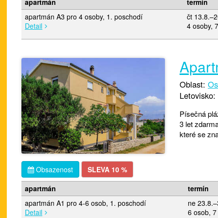
apartmán
termín
apartmán A3 pro 4 osoby, 1. poschodí
čt 13.8.–
Detail
4 osoby, 7
Apar
Oblast:
Os
Letovisko:
Písečná pláž
3 let zdarm
které se zna
Obsazenost
SLEVA 10 %
apartmán
termín
apartmán A1 pro 4-6 osob, 1. poschodí
ne 23.8.–
Detail
6 osob, 7