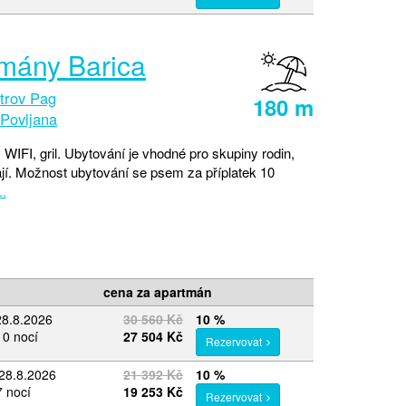
mány Barica
trov Pag
180 m
Povljana
 WIFI, gril. Ubytování je vhodné pro skupiny rodin,
ají. Možnost ubytování se psem za příplatek 10
..
cena za apartmán
28.8.2026
30 560 Kč
10 %
10 nocí
27 504 Kč
Rezervovat
28.8.2026
21 392 Kč
10 %
7 nocí
19 253 Kč
Rezervovat