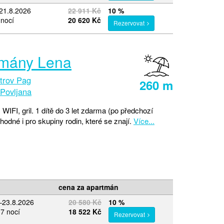
21.8.2026
22 911 Kč
10 %
 nocí
20 620 Kč
Rezervovat
tmány Lena
trov Pag
260 m
Povljana
 WIFI, gril. 1 dítě do 3 let zdarma (po předchozí
odné i pro skupiny rodin, které se znají.
Více...
cena za apartmán
–23.8.2026
20 580 Kč
10 %
 7 nocí
18 522 Kč
Rezervovat