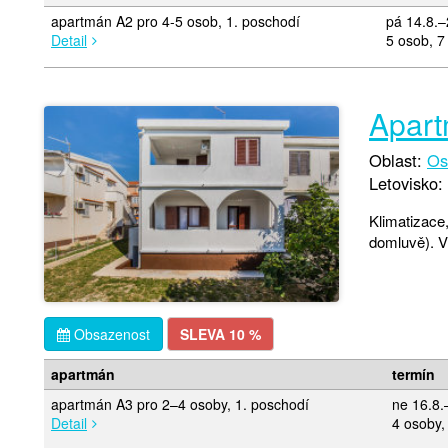
apartmán A2 pro 4-5 osob, 1. poschodí
pá 14.8.–
Detail
5 osob, 7
Apar
Oblast:
Os
Letovisko:
Klimatizace,
domluvě). Vh
Obsazenost
SLEVA 10 %
apartmán
termín
apartmán A3 pro 2–4 osoby, 1. poschodí
ne 16.8.
Detail
4 osoby,