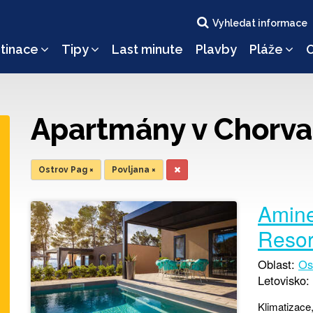
Vyhledat informace
tinace
Tipy
Last minute
Plavby
Pláže
O
Apartmány v Chorva
Ostrov Pag
×
Povljana
×
Amine
Resor
Oblast:
Os
Letovisko:
Klimatizace