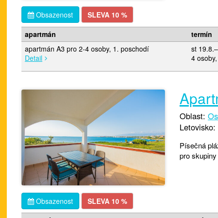
Obsazenost
SLEVA 10 %
apartmán
termín
apartmán A3 pro 2-4 osoby, 1. poschodí
st 19.8.
Detail
4 osoby,
Apart
Oblast:
Os
Letovisko:
Písečná pláž
pro skupiny 
Obsazenost
SLEVA 10 %