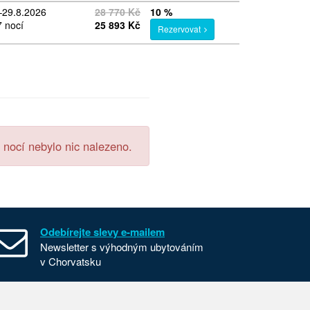
–29.8.2026
28 770 Kč
10 %
7 nocí
25 893 Kč
Rezervovat
 nocí nebylo nic nalezeno.
Odebírejte slevy e-mailem
Newsletter s výhodným ubytováním
v Chorvatsku