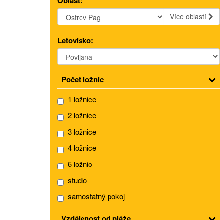
Oblast:
Více oblastí
Letovisko:
Počet ložnic
1 ložnice
2 ložnice
3 ložnice
4 ložnice
5 ložnic
studio
samostatný pokoj
Vzdálenost od pláže