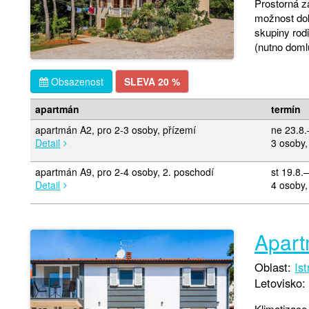
Prostorná z
možnost dok
skupiny rod
(nutno doml
Obsazenost
SLEVA 20 %
apartmán
termín
apartmán A2, pro 2-3 osoby, přízemí
ne 23.8
Detail
3 osoby,
apartmán A9, pro 2-4 osoby, 2. poschodí
st 19.8.
Detail
4 osoby,
Apart
Oblast:
Ist
Letovisko:
Klimatizace,