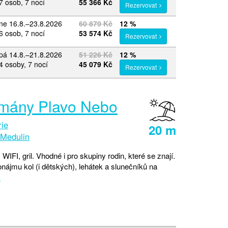
7 osob, 7 nocí
55 366 Kč
Rezervovat
ne 16.8.–23.8.2026
60 879 Kč
12 %
6 osob, 7 nocí
53 574 Kč
Rezervovat
pá 14.8.–21.8.2026
51 226 Kč
12 %
4 osoby, 7 nocí
45 079 Kč
Rezervovat
mány Plavo Nebo
rie
20 m
Medulin
 WIFI, gril. Vhodné i pro skupiny rodin, které se znají.
nájmu kol (i dětských), lehátek a slunečníků na
.