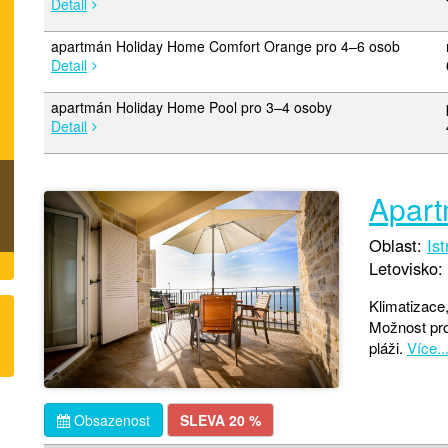
Detail
apartmán Holiday Home Comfort Orange pro 4–6 osob
Detail
apartmán Holiday Home Pool pro 3–4 osoby
Detail
Apart
Oblast:
Ist
Letovisko:
Klimatizace,
Možnost pro
pláži.
Více..
Obsazenost
SLEVA 20 %