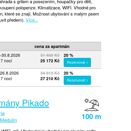
ahrada s grilem a posezením, houpačky pro děti,
oupení polopenze. Klimatizace, WIFI. Vhodné pro
in, které se znají. Možnost ubytování s malým psem
uvit předem).
Více...
cena za apartmán
.–30.8.2026
31 465 Kč
20 %
 7 nocí
25 172 Kč
Rezervovat
–26.8.2026
34 013 Kč
20 %
 7 nocí
27 210 Kč
Rezervovat
mány Pikado
rie
100 m
Medulin
 WIFI, gril. Ubytování je vhodné i pro skupiny rodin,