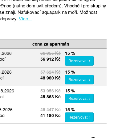
0 €/noc (nutno domluvit předem). Vhodné i pro skupiny
é se znají. Nafukovací aquapark na moři. Možnost
dopravy.
Více...
cena za apartmán
8.2026
66 955 Kč
15 %
ocí
56 912 Kč
Rezervovat
8.2026
57 624 Kč
15 %
cí
48 980 Kč
Rezervovat
.8.2026
53 956 Kč
15 %
cí
45 863 Kč
Rezervovat
.8.2026
48 447 Kč
15 %
ocí
41 180 Kč
Rezervovat