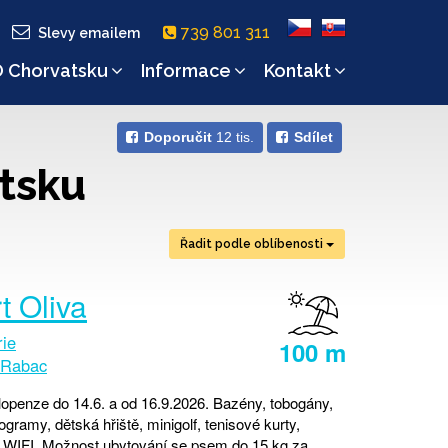
739 801 311
Slevy emailem
 Chorvatsku
Informace
Kontakt
Doporučit
12 tis.
Sdílet
tsku
Řadit podle oblíbenosti
t Oliva
rie
100 m
Rabac
openze do 14.6. a od 16.9.2026. Bazény, tobogány,
gramy, dětská hřiště, minigolf, tenisové kurty,
, WIFI. Možnost ubytování se psem do 15 kg za