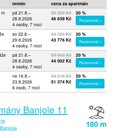
termín
cena za apartmán
0 m
pá 21.8.–
58 299 Kč
20 %
28.8.2026
46 639 Kč
Rezervovat
4 osoby, 7 nocí
že
so 22.8.–
54 720 Kč
20 %
29.8.2026
43 776 Kč
Rezervovat
4 osoby, 7 nocí
áže
pá 21.8.–
55 003 Kč
20 %
28.8.2026
44 002 Kč
Rezervovat
4 osoby, 7 nocí
ne 16.8.–
64 218 Kč
20 %
23.8.2026
51 374 Kč
Rezervovat
6 osob, 7 nocí
mány Banjole 11
rie
180 m
Banjole