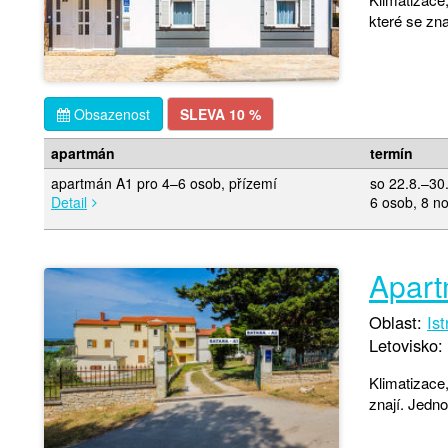
které se zna
Obsazenost
SLEVA 10 %
apartmán
termín
apartmán A1 pro 4–6 osob, přízemí
so 22.8.–30
Detail
6 osob, 8 no
Apart
Oblast:
Ist
Letovisko:
Klimatizace,
znají. Jedno