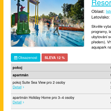
Resor
Oblast:
Ist
Letovisko:
Skvěle vyba
programy, l
ubytování s
předem). Vh
aquapark na 
Obsazenost
SLEVA 12 %
pokoj
apartmán
pokoj Suite Sea View pro 2 osoby
Detail
apartmán Holiday Home pro 3–4 osoby
Detail