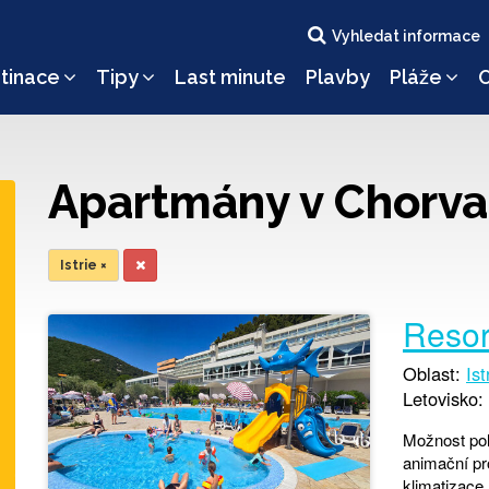
Vyhledat informace
tinace
Tipy
Last minute
Plavby
Pláže
O
Apartmány v Chorva
Istrie
×
Resor
Oblast:
Ist
Letovisko:
Možnost pol
animační pro
klimatizace