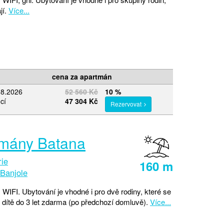
jí.
Více...
cena za apartmán
.8.2026
52 560 Kč
10 %
cí
47 304 Kč
Rezervovat
mány Batana
rie
160 m
Banjole
 WIFI. Ubytování je vhodné i pro dvě rodiny, které se
 dítě do 3 let zdarma (po předchozí domluvě).
Více...