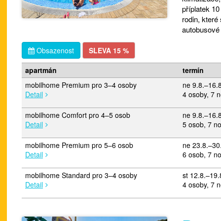
příplatek 1
rodin, kter
autobusové 
Obsazenost
SLEVA 15 %
apartmán
termín
mobilhome Premium pro 3–4 osoby
ne 9.8.–16.
Detail
4 osoby, 7 n
mobilhome Comfort pro 4–5 osob
ne 9.8.–16.
Detail
5 osob, 7 no
mobilhome Premium pro 5–6 osob
ne 23.8.–30
Detail
6 osob, 7 no
mobilhome Standard pro 3–4 osoby
st 12.8.–19
Detail
4 osoby, 7 n