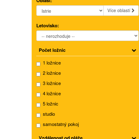
Oblast:
Více oblastí
Letovisko:
Počet ložnic
1 ložnice
2 ložnice
3 ložnice
4 ložnice
5 ložnic
studio
samostatný pokoj
Vzdálenost od pláže