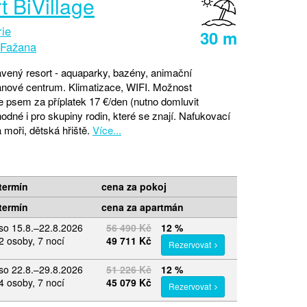
t BiVillage
rie
30 m
Fažana
vený resort - aquaparky, bazény, animační
anové centrum. Klimatizace, WIFI. Možnost
e psem za příplatek 17 €/den (nutno domluvit
odné i pro skupiny rodin, které se znají. Nafukovací
moři, dětská hřiště.
Více...
termín
cena za pokoj
termín
cena za apartmán
so 15.8.–22.8.2026
56 490 Kč
12 %
2 osoby, 7 nocí
49 711 Kč
Rezervovat
so 22.8.–29.8.2026
51 226 Kč
12 %
4 osoby, 7 nocí
45 079 Kč
Rezervovat