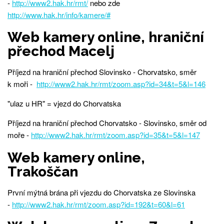
-
http://www2.hak.hr/rmt/
nebo zde
http://www.hak.hr/info/kamere/#
Web kamery online, hraniční
přechod Macelj
Příjezd na hraniční přechod Slovinsko - Chorvatsko, směr
k moři -
http://www2.hak.hr/rmt/zoom.asp?id=34&t=5&l=146
"ulaz u HR" = vjezd do Chorvatska
Příjezd na hraniční přechod Chorvatsko - Slovinsko, směr od
moře -
http://www2.hak.hr/rmt/zoom.asp?id=35&t=5&l=147
Web kamery online,
Trakoščan
První mýtná brána při vjezdu do Chorvatska ze Slovinska
-
http://www2.hak.hr/rmt/zoom.asp?id=192&t=60&l=61