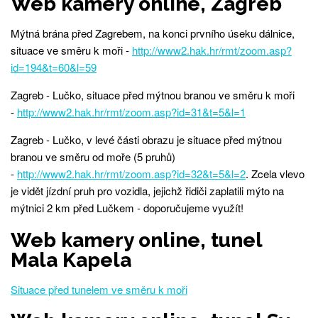
Web kamery online, Zagreb
Mýtná brána před Zagrebem, na konci prvního úseku dálnice,
situace ve směru k moři -
http://www2.hak.hr/rmt/zoom.asp?
id=194&t=60&l=59
Zagreb - Lučko, situace před mýtnou branou ve směru k moři
-
http://www2.hak.hr/rmt/zoom.asp?id=31&t=5&l=1
Zagreb - Lučko, v levé části obrazu je situace před mýtnou
branou ve směru od moře (5 pruhů)
-
http://www2.hak.hr/rmt/zoom.asp?id=32&t=5&l=2
. Zcela vlevo
je vidět jízdní pruh pro vozidla, jejichž řidiči zaplatili mýto na
mýtnici 2 km před Lučkem - doporučujeme využít!
Web kamery online, tunel
Mala Kapela
Situace před tunelem ve směru k moři