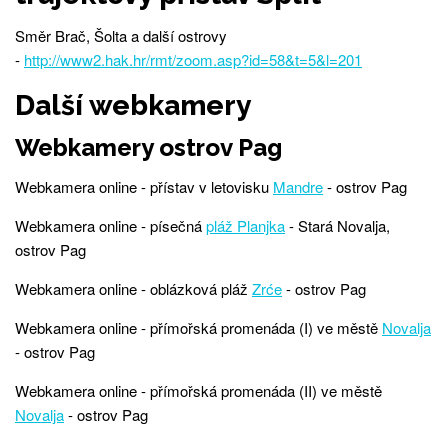
Směr Brač, Šolta a další ostrovy
-
http://www2.hak.hr/rmt/zoom.asp?id=58&t=5&l=201
Další webkamery
Webkamery ostrov Pag
Webkamera online - přístav v letovisku
Mandre
- ostrov Pag
Webkamera online - písečná
pláž Planjka
- Stará Novalja,
ostrov Pag
Webkamera online - oblázková pláž
Zrće
- ostrov Pag
Webkamera online - přímořská promenáda (I) ve městě
Novalja
- ostrov Pag
Webkamera online - přímořská promenáda (II) ve městě
Novalja
- ostrov Pag