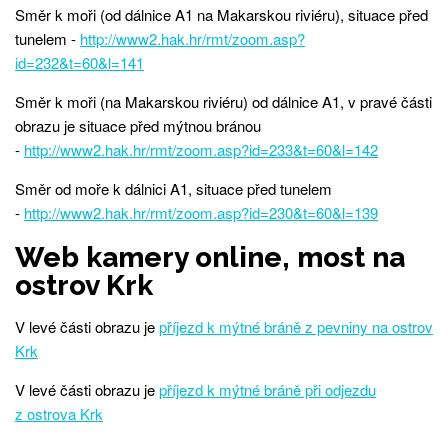
Směr k moři (od dálnice A1 na Makarskou riviéru), situace před
tunelem -
http://www2.hak.hr/rmt/zoom.asp?
id=232&t=60&l=141
Směr k moři (na Makarskou riviéru) od dálnice A1, v pravé části
obrazu je situace před mýtnou bránou
-
http://www2.hak.hr/rmt/zoom.asp?id=233&t=60&l=142
Směr od moře k dálnici A1, situace před tunelem
-
http://www2.hak.hr/rmt/zoom.asp?id=230&t=60&l=139
Web kamery online, most na
ostrov Krk
V levé části obrazu je
příjezd k mýtné bráně z pevniny na ostrov
Krk
V levé části obrazu je
příjezd k mýtné bráně při odjezdu
z ostrova Krk