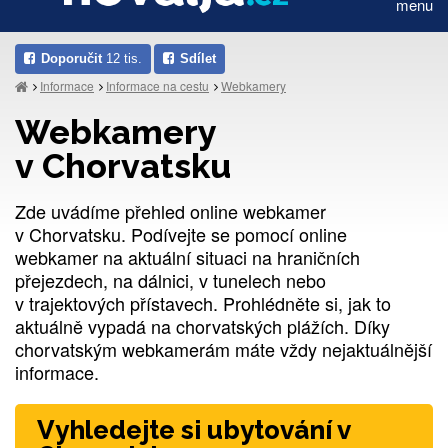
menu
Doporučit
12 tis.
Sdílet
Informace
Informace na cestu
Webkamery
Webkamery
v Chorvatsku
Zde uvádíme přehled online webkamer
v Chorvatsku. Podívejte se pomocí online
webkamer na aktuální situaci na hraničních
přejezdech, na dálnici, v tunelech nebo
v trajektových přístavech. Prohlédněte si, jak to
aktuálně vypadá na chorvatských plážích. Díky
chorvatským webkamerám máte vždy nejaktuálnější
informace.
Vyhledejte si ubytování v