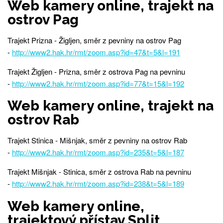
Web kamery online, trajekt na
ostrov Pag
Trajekt Prizna - Žigljen, směr z pevniny na ostrov Pag
-
http://www2.hak.hr/rmt/zoom.asp?id=47&t=5&l=191
Trajekt Žigljen - Prizna, směr z ostrova Pag na pevninu
-
http://www2.hak.hr/rmt/zoom.asp?id=77&t=15&l=192
Web kamery online, trajekt na
ostrov Rab
Trajekt Stinica - Mišnjak, směr z pevniny na ostrov Rab
-
http://www2.hak.hr/rmt/zoom.asp?id=235&t=5&l=187
Trajekt Mišnjak - Stinica, směr z ostrova Rab na pevninu
-
http://www2.hak.hr/rmt/zoom.asp?id=238&t=5&l=189
Web kamery online,
trajektový přístav Split