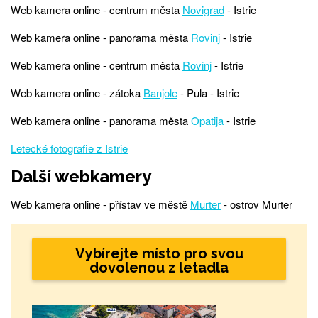
Web kamera online - centrum města
Novigrad
- Istrie
Web kamera online - panorama města
Rovinj
- Istrie
Web kamera online - centrum města
Rovinj
- Istrie
Web kamera online - zátoka
Banjole
- Pula - Istrie
Web kamera online - panorama města
Opatija
- Istrie
Letecké fotografie z Istrie
Další webkamery
Web kamera online - přístav ve městě
Murter
- ostrov Murter
Vybírejte místo pro svou
dovolenou z letadla