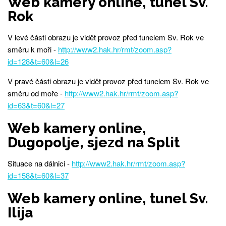
Web kamery online, tunel Sv.
Rok
V levé části obrazu je vidět provoz před tunelem Sv. Rok ve
směru k moři -
http://www2.hak.hr/rmt/zoom.asp?
id=128&t=60&l=26
V pravé části obrazu je vidět provoz před tunelem Sv. Rok ve
směru od moře -
http://www2.hak.hr/rmt/zoom.asp?
id=63&t=60&l=27
Web kamery online,
Dugopolje, sjezd na Split
Situace na dálnici -
http://www2.hak.hr/rmt/zoom.asp?
id=158&t=60&l=37
Web kamery online, tunel Sv.
Ilija