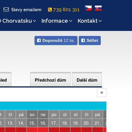
739 801 311
Slevy emailem
 Chorvatsku
Informace
Kontakt
Doporučit
12 tis.
Sdílet
hled
Předchozí dům
Další dům
t
čt
pá
so
ne
po
út
st
čt
pá
so
ne
p
2.
13.
14.
15.
16.
17.
18.
19.
20.
21.
22.
23.
24