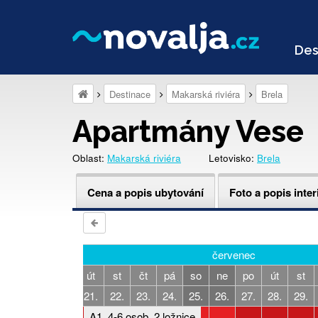
Des
Destinace
Makarská riviéra
Brela
Apartmány Vese
Oblast:
Makarská riviéra
Letovisko:
Brela
Cena a popis ubytování
Foto a popis inter
červenec
so
ne
po
út
st
čt
pá
so
ne
po
út
st
18.
19.
20.
21.
22.
23.
24.
25.
26.
27.
28.
29.
A1, 4-6 osob, 2 ložnice