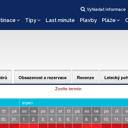
Vyhledat informace
tinace
Tipy
Last minute
Plavby
Pláže
O
iérů
Obsazenost a rezervace
Recenze
Letecký po
Zvolte termín
srpen
čt
pá
so
ne
po
út
st
čt
pá
so
ne
po
út
s
30.
31.
1.
2.
3.
4.
5.
6.
7.
8.
9.
10.
11.
1