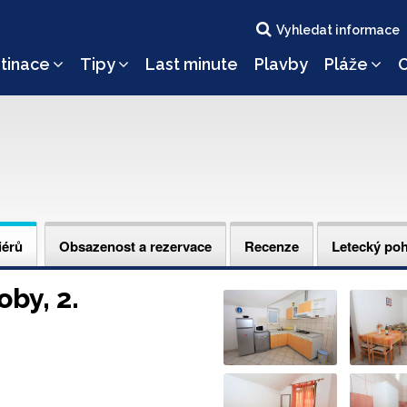
Vyhledat informace
tinace
Tipy
Last minute
Plavby
Pláže
O
iérů
Obsazenost a rezervace
Recenze
Letecký po
by, 2.