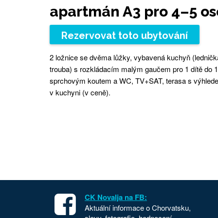
apartmán A3 pro 4–5 os
Rezervovat toto ubytování
2 ložnice se dvěma lůžky, vybavená kuchyň (lednič
trouba) s rozkládacím malým gaučem pro 1 dítě do 10 
sprchovým koutem a WC, TV+SAT, terasa s výhlede
v kuchyni (v ceně).
CK Novalja na FB:
Aktuální informace o Chorvatsku,
slevy, fotografie, hodnocení