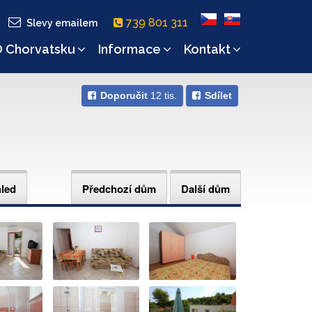
739 801 311
Slevy emailem
 Chorvatsku
Informace
Kontakt
Doporučit
12 tis.
Sdílet
hled
Předchozí dům
Další dům