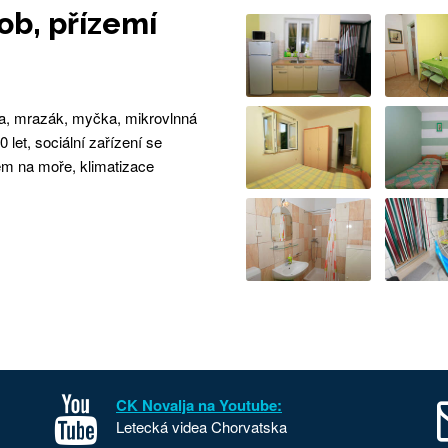
ob, přízemí
ka, mrazák, myčka, mikrovlnná
let, sociální zařízení se
m na moře, klimatizace
CK Novalja na Youtube:
Letecká videa Chorvatska