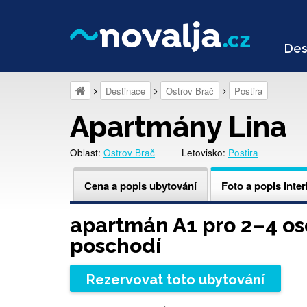
Des
Destinace
Ostrov Brač
Postira
Apartmány Lina
Oblast:
Ostrov Brač
Letovisko:
Postira
Cena a popis ubytování
Foto a popis inter
apartmán A1 pro 2–4 oso
poschodí
Rezervovat toto ubytování