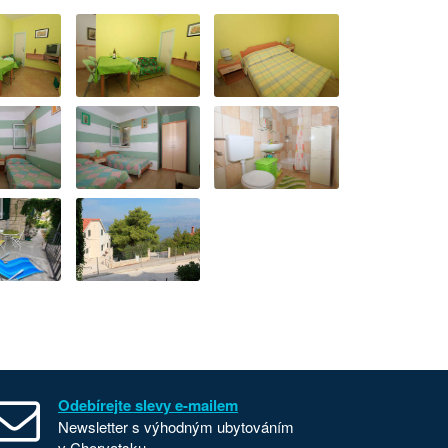
Odebírejte slevy e-mailem
Newsletter s výhodným ubytováním
v Chorvatsku