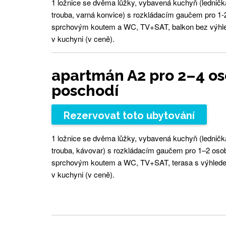
1 ložnice se dvěma lůžky, vybavená kuchyň (lednič
trouba, varná konvice) s rozkládacím gaučem pro 1-2
sprchovým koutem a WC, TV+SAT, balkon bez výhle
v kuchyni (v ceně).
apartmán A2 pro 2–4 oso
poschodí
Rezervovat toto ubytování
1 ložnice se dvěma lůžky, vybavená kuchyň (lednič
trouba, kávovar) s rozkládacím gaučem pro 1–2 osoby
sprchovým koutem a WC, TV+SAT, terasa s výhlede
v kuchyni (v ceně).