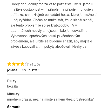
Dobrý den, děkujeme za vaše poznatky. Ověřili jsme u
majitele dostupnost wi-fi připojení a připojení funguje v
pořádku, samozřejmě po zadání hesla, které je možné si
u něj vyžádat. Občas se může stát, že je slabší signál,
ale tento problém je spíše krátkodobý. TV v
apartmánech nebyly a nejsou, nikde je neuvádíme.
Vybavenost sprchových koutů je všeobecným
problémem, ale určitě se budeme snažit, aby majitelé
závěsy kupovali a tím pobyty zlepšovali. Hezký den.
(4 z 5)
jolana
29. 7. 2015
Plusy:
lokalita
Mínusy:
mnohem dražší, než na místě samém /bez prostředníka/
Shrnutí: