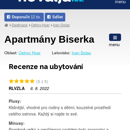
menu
Doporučit
12 tis.
Sdílet
Destinace
Ostrov Hvar
Ivan Dolac
Apartmány Biserka
menu
Oblast:
Ostrov Hvar
Letovisko:
Ivan Dolac
Recenze na ubytování
(5 z 5)
RLVZLA
6. 8. 2022
Plusy:
Klidnější, vhodné pro rodiny s dětmi, kouzelné prostředí
celého ostrova. Každý si najde to své.
Mínusy:
Poměrně velký a nepříjemný problém bylo arogantní a