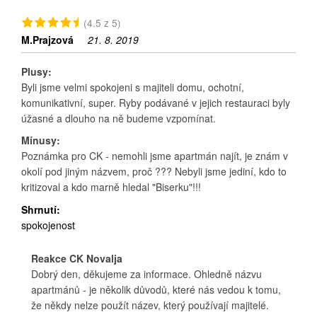
(4.5 z 5)
M.Prajzová
21. 8. 2019
Plusy:
Byli jsme velmi spokojeni s majiteli domu, ochotní,
komunikativní, super. Ryby podávané v jejich restauraci byly
úžasné a dlouho na ně budeme vzpomínat.
Mínusy:
Poznámka pro CK - nemohli jsme apartmán najít, je znám v
okolí pod jiným názvem, proč ??? Nebyli jsme jediní, kdo to
kritizoval a kdo marně hledal "Biserku"!!!
Shrnutí:
spokojenost
Reakce CK Novalja
Dobrý den, děkujeme za informace. Ohledně názvu
apartmánů - je několik důvodů, které nás vedou k tomu,
že někdy nelze použít název, který používají majitelé.