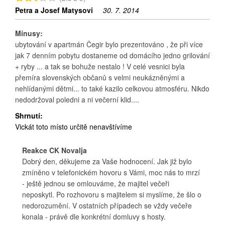
Petra a Josef Matysovi
30. 7. 2014
Mínusy:
ubytování v apartmán Čegir bylo prezentováno , že při více
jak 7 denním pobytu dostaneme od domácího jedno grilování
+ ryby ... a tak se bohuže nestalo ! V celé vesnici byla
přemíra slovenských občanů s velmi neukázněnými a
nehlídanými dětmi... to také kazilo celkovou atmosféru. Nikdo
nedodržoval poledni a ni večerní klid....
Shrnutí:
Vickát toto místo určitě nenavštívíme
Reakce CK Novalja
Dobrý den, děkujeme za Vaše hodnocení. Jak již bylo
zmíněno v telefonickém hovoru s Vámi, moc nás to mrzí
- ještě jednou se omlouváme, že majitel večeři
neposkytl. Po rozhovoru s majitelem si myslíme, že šlo o
nedorozumění. V ostatních případech se vždy večeře
konala - právě dle konkrétní domluvy s hosty.