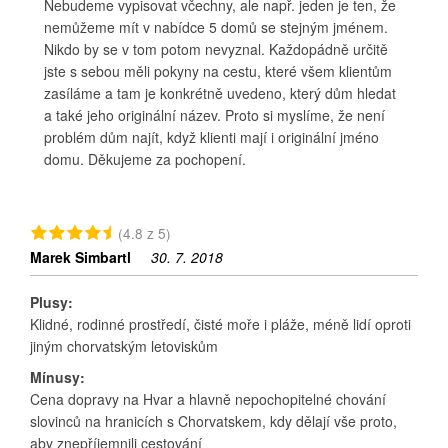
Nebudeme vypisovat včechny, ale např. jeden je ten, že
nemůžeme mít v nabídce 5 domů se stejným jménem.
Nikdo by se v tom potom nevyznal. Každopádně určitě
jste s sebou měli pokyny na cestu, které všem klientům
zasíláme a tam je konkrétně uvedeno, který dům hledat
a také jeho originální název. Proto si myslíme, že není
problém dům najít, když klienti mají i originální jméno
domu. Děkujeme za pochopení.
(4.8 z 5)
Marek Simbartl
30. 7. 2018
Plusy:
Klidné, rodinné prostředí, čisté moře i pláže, méně lidí oproti
jiným chorvatským letoviskům
Mínusy:
Cena dopravy na Hvar a hlavně nepochopitelné chování
slovinců na hranicích s Chorvatskem, kdy dělají vše proto,
aby znepříjemnili cestování