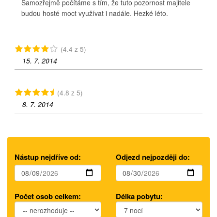
Samozřejmě počítáme s tím, že tuto pozornost majitele
budou hosté moct využívat i nadále. Hezké léto.
(4.4 z 5)
15. 7. 2014
(4.8 z 5)
8. 7. 2014
Nástup nejdříve od:
Odjezd nejpozději do:
Počet osob celkem:
Délka pobytu: