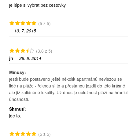
je lépe si vybrat bez cestovky
(5 z 5)
10. 7. 2015
(3.6 z 5)
jh
26. 8. 2014
Mínusy:
jestli bude postaveno ještě několik apartmánů nevlezou se
lidé na pláže - řeknou si to a přestanou jezdit do této krásné
ale již zalidněné lokality. Už dnes je obložnost pláží na hranici
únosnosti.
Shrnutí:
jde to.
(5 z 5)