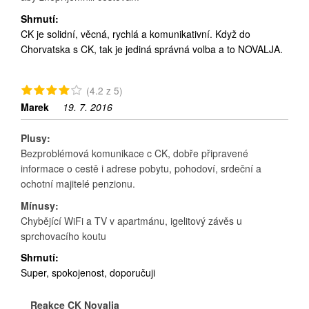
Shrnutí:
CK je solidní, věcná, rychlá a komunikativní. Když do
Chorvatska s CK, tak je jediná správná volba a to NOVALJA.
(4.2 z 5)
Marek
19. 7. 2016
Plusy:
Bezproblémová komunikace c CK, dobře připravené
informace o cestě i adrese pobytu, pohodoví, srdeční a
ochotní majitelé penzionu.
Mínusy:
Chybějící WiFi a TV v apartmánu, igelitový závěs u
sprchovacího koutu
Shrnutí:
Super, spokojenost, doporučuji
Reakce CK Novalja