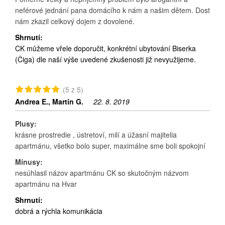
neférové jednání pana domácího k nám a našim dětem. Dost
nám zkazil celkový dojem z dovolené.
Shrnutí:
CK můžeme vřele doporučit, konkrétní ubytování Biserka
(Čiga) dle naší výše uvedené zkušenosti již nevyužijeme.
(5 z 5)
Andrea E., Martin G.
22. 8. 2019
Plusy:
krásne prostredie , ústretoví, milí a úžasní majitelia
apartmánu, všetko bolo super, maximálne sme boli spokojní
Mínusy:
nesúhlasil názov apartmánu CK so skutočným názvom
apartmánu na Hvar
Shrnutí:
dobrá a rýchla komunikácia