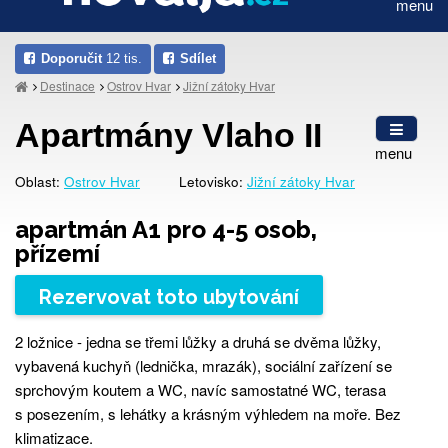
menu
Doporučit
12 tis.
Sdílet
Destinace
Ostrov Hvar
Jižní zátoky Hvar
Apartmány Vlaho II
menu
Oblast:
Ostrov Hvar
Letovisko:
Jižní zátoky Hvar
apartmán A1 pro 4-5 osob,
přízemí
Rezervovat toto ubytování
2 ložnice - jedna se třemi lůžky a druhá se dvěma lůžky,
vybavená kuchyň (lednička, mrazák), sociální zařízení se
sprchovým koutem a WC, navíc samostatné WC, terasa
s posezením, s lehátky a krásným výhledem na moře. Bez
klimatizace.