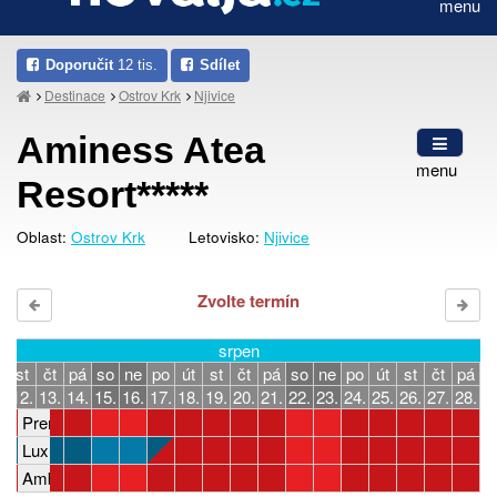
menu
Doporučit
12 tis.
Sdílet
Destinace
Ostrov Krk
Njivice
Aminess Atea
menu
Resort*****
Oblast:
Ostrov Krk
Letovisko:
Njivice
Zvolte termín
srpen
t
st
čt
pá
so
ne
po
út
st
čt
pá
so
ne
po
út
st
čt
pá
s
.
12.
13.
14.
15.
16.
17.
18.
19.
20.
21.
22.
23.
24.
25.
26.
27.
28.
2
Premium Holiday Home, 3–5 osob, 2 ložnice
Luxury Glamping Home, 4–5 osob, 2 ložnice
Amber Luxury Holiday Home, 4–5 osob, 2 ložnice