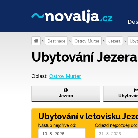
Des
Destinace
Ostrov Murter
Jezera
Ubyt
Ubytování Jezera
Oblast:
Ostrov Murter
Jezera
Ubytován
Ubytování v letovisku Jez
Nástup nejdříve od:
Odjezd nejpozději do: