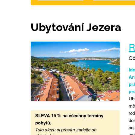
Ubytování Jezera
R
Ob
Id
An
prá
pro
Ub
měs
rod
SLEVA 15 %
na
všechny termíny
dos
pobytů.
aqu
Tuto slevu si prosím zadejte do
vs