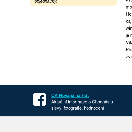
objednávky.
mo
Hos
kaj
win
je 
Vít
Pr
zv
CK Novalja na FB:
Aktuální informace o Chorvatsku,
slevy, fotografie, hodnocení
Apartmány v Chorvatsku
Chorvat