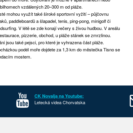
bilhomech vzdálených 20–300 m od pláže.
té mohou využít také široké sportovní vyžití – půjčovnu
aků, paddleboardů a šlapadel, tenis, ping-pong, minigolf či
dsurfing. V létě se zde konají večery s živou hudbou. V areálu
restaurace, pizzerie, obchod, u pláže stánek se zmrzlinou.
áni jsou také pejsci, pro které je vyhrazena část pláže.
ocházkou podél moře dojdete za 1,3 km do městečka Tisno se
edacím mostem.
CK Novalja na Youtube:
Letecká videa Chorvatska
sko
Kontakt