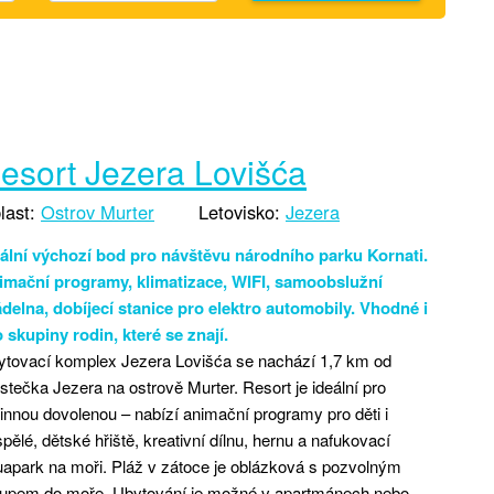
esort Jezera Lovišća
last:
Ostrov Murter
Letovisko:
Jezera
eální výchozí bod pro návštěvu národního parku Kornati.
imační programy, klimatizace, WIFI, samoobslužní
delna, dobíjecí stanice pro elektro automobily. Vhodné i
 skupiny rodin, které se znají.
ytovací komplex Jezera Lovišća se nachází 1,7 km od
tečka Jezera na ostrově Murter. Resort je ideální pro
innou dovolenou – nabízí animační programy pro děti i
pělé, dětské hřiště, kreativní dílnu, hernu a nafukovací
apark na moři. Pláž v zátoce je oblázková s pozvolným
tupem do moře. Ubytování je možné v apartmánech nebo