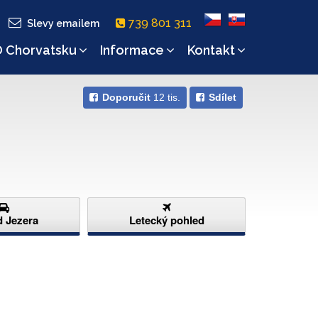
739 801 311
Slevy emailem
 Chorvatsku
Informace
Kontakt
Doporučit
12 tis.
Sdílet
d Jezera
Letecký pohled