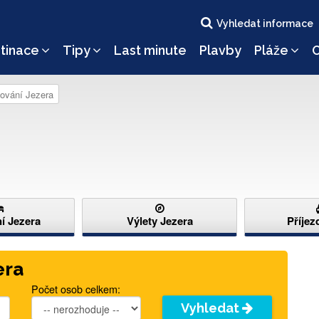
Vyhledat informace
tinace
Tipy
Last minute
Plavby
Pláže
O
ování Jezera
í Jezera
Výlety Jezera
Příjez
era
Počet osob celkem:
Vyhledat