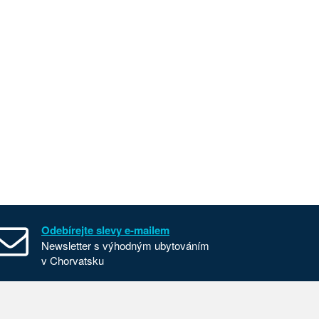
Odebírejte slevy e-mailem
Newsletter s výhodným ubytováním
v Chorvatsku
Všeobecné smluvní podmínky