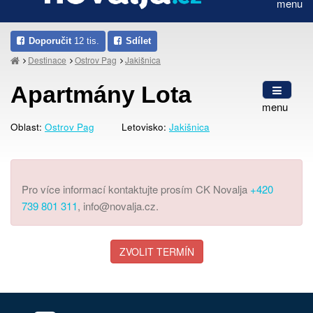
menu
Doporučit
12 tis.
Sdílet
Destinace
Ostrov Pag
Jakišnica
Apartmány Lota
menu
Oblast:
Ostrov Pag
Letovisko:
Jakišnica
Pro více informací kontaktujte prosím CK Novalja
+420
739 801 311
, info@novalja.cz.
ZVOLIT TERMÍN