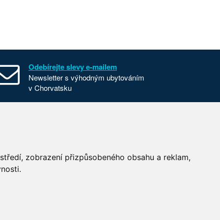
Odebírejte slevy e-mailem
Newsletter s výhodným ubytováním
v Chorvatsku
Všeobecné smluvní podmínky
Nastavení cookies
Používání cookies
ostředí, zobrazení přizpůsobeného obsahu a reklam,
nosti.
RSS Last Minute