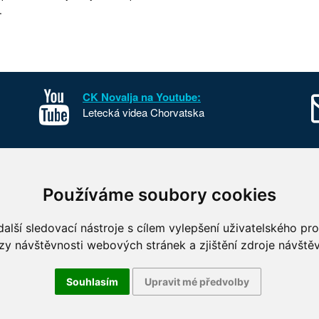
.
CK Novalja na Youtube:
Letecká videa Chorvatska
sko
Kontakt
Používáme soubory cookies
o Chorvatska
O nás
 parky Chorvatska
FKSP
alší sledovací nástroje s cílem vylepšení uživatelského pr
 fotografie Chorvatska
Benefity
zy návštěvnosti webových stránek a zjištění zdroje návštěv
Souhlasím
Upravit mé předvolby
vá 96/18, 603 00 Brno, tel. +420 739 801 311