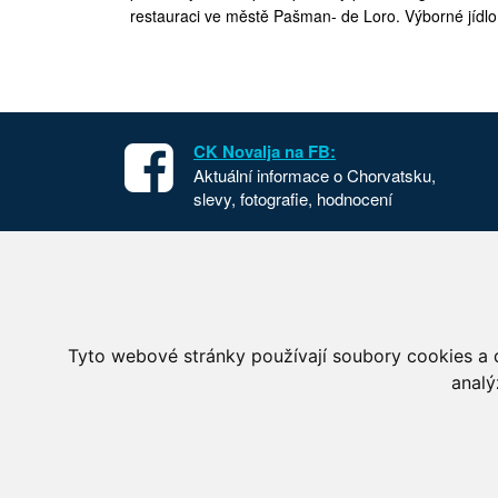
restauraci ve městě Pašman- de Loro. Výborné jídlo
CK Novalja na FB:
Aktuální informace o Chorvatsku,
slevy, fotografie, hodnocení
Apartmány v Chorvatsku
Chorvat
Dovolená Chorvatsko
Cesta d
Ubytování Chorvatsko
Národní
Tyto webové stránky používají soubory cookies a d
Mobilhome Chorvatsko
Letecké
analý
© 2006–2026 Cestovní kancelář Novalja s.r.o., Křížo