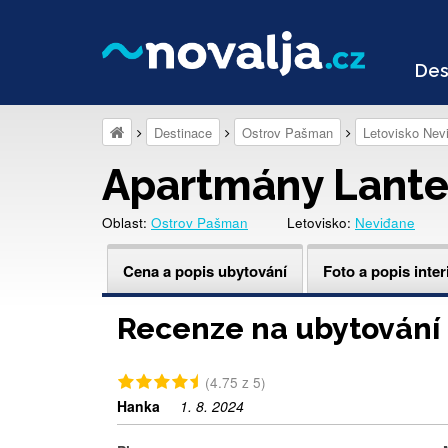
Des
Destinace
Ostrov Pašman
Letovisko Nev
Apartmány Lante
Oblast:
Ostrov Pašman
Letovisko:
Neviđane
Cena a popis ubytování
Foto a popis inter
Recenze na ubytování
(4.75 z 5)
Hanka
1. 8. 2024