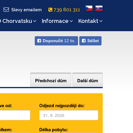
739 801 311
Slevy emailem
 Chorvatsku
Informace
Kontakt
Doporučit
12 tis.
Sdílet
Předchozí dům
Další dům
ve od:
Odjezd nejpozději do:
elkem:
Délka pobytu: