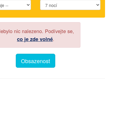
ebylo nic nalezeno. Podívejte se,
co je zde volné
.
Obsazenost