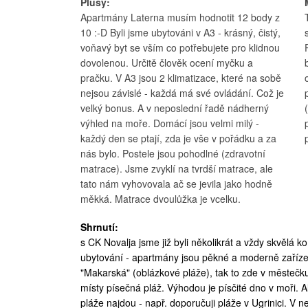
Plusy:
Apartmány Laterna musím hodnotit 12 body z
10 :-D Byli jsme ubytováni v A3 - krásný, čistý,
voňavý byt se vším co potřebujete pro klidnou
dovolenou. Určitě člověk ocení myčku a
pračku. V A3 jsou 2 klimatizace, které na sobě
nejsou závislé - každá má své ovládání. Což je
velký bonus. A v neposlední řadě nádherný
výhled na moře. Domácí jsou velmi milý -
každý den se ptají, zda je vše v pořádku a za
nás bylo. Postele jsou pohodlné (zdravotní
matrace). Jsme zvyklí na tvrdší matrace, ale
tato nám vyhovovala ač se jevila jako hodně
měkká. Matrace dvoulůžka je vcelku.
Shrnutí:
s CK Novalja jsme již byli několikrát a vždy skvělá
ubytování - apartmány jsou pěkné a moderně zařízen
"Makarská" (oblázkové pláže), tak to zde v městečk
místy písečná pláž. Výhodou je písčité dno v moři. 
pláže najdou - např. doporučuji pláže v Ugrinici. V 