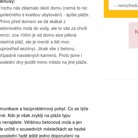
Mínusy:
Trochu nás zklamalo okolí domu (nemá to nic
společného s kvalitou ubytování) - spíše pláže.
Přímo před domem se dá skákat z
betonového mola do vody, ale to vás za chvíli
N
omrzí. cca 100m je od domu sice pěkná
písečná pláž, ale je menší a lidí moc
(uprostřed sezóny). Jinak vše z betonu,
případně navalených kamenů. Proto jsme i
poslední dny jezdili mimo město na jiné pláže.
 komunikace a bezproblémový pobyt. Co se týče
é. Kdo je však zvyklý na pláže typu
u nenajdete. Většinou betonová mola a jen
Ale určitě v sousedních městečkách se hezké
neposlední řadě ještě jedno doporučení na