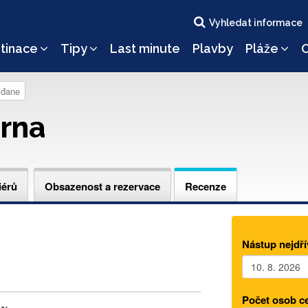
Vyhledat informace
tinace
Tipy
Last minute
Plavby
Pláže
O
iđane
rna
iérů
Obsazenost a rezervace
Recenze
Nástup nejdří
Počet osob c