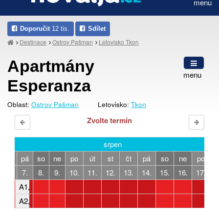
menu
Doporučit
12 tis.
Sdílet
Destinace
Ostrov Pašman
Letovisko Tkon
Apartmány
menu
Esperanza
Oblast:
Ostrov Pašman
Letovisko:
Tkon
Zvolte termín
srpen
čt
pá
so
ne
po
út
st
čt
pá
so
ne
po
ú
6.
7.
8.
9.
10.
11.
12.
13.
14.
15.
16.
17.
1
A1, 4-5 osoby, 2 ložnice
A2, 2-3 osob, 1 ložnice