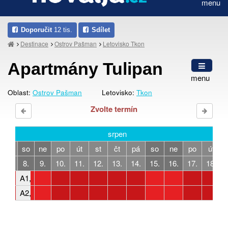
menu
Doporučit
12 tis.
Sdílet
Destinace
Ostrov Pašman
Letovisko Tkon
Apartmány Tulipan
menu
Oblast:
Ostrov Pašman
Letovisko:
Tkon
Zvolte termín
srpen
pá
so
ne
po
út
st
čt
pá
so
ne
po
út
7.
8.
9.
10.
11.
12.
13.
14.
15.
16.
17.
18.
A1, 2-4 osoby, 1 ložnice
A2, 2-4 osoby, 1 ložnice