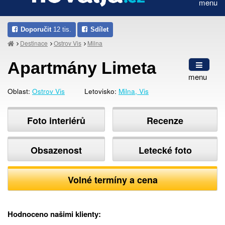
menu
Doporučit
12 tis.
Sdílet
Destinace
Ostrov Vis
Milna
Apartmány Limeta
menu
Oblast:
Ostrov Vis
Letovisko:
Milna, Vis
Foto interiérů
Recenze
Obsazenost
Letecké foto
Volné termíny a cena
Hodnoceno našimi klienty: