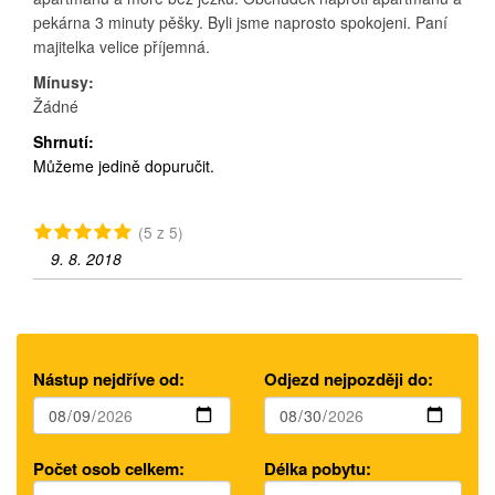
pekárna 3 minuty pěšky. Byli jsme naprosto spokojeni. Paní
majitelka velice příjemná.
Mínusy:
Žádné
Shrnutí:
Můžeme jedině dopuručit.
(5 z 5)
9. 8. 2018
Nástup nejdříve od:
Odjezd nejpozději do:
Počet osob celkem:
Délka pobytu: