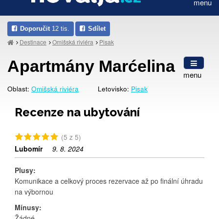
menu
Doporučit
12 tis.
Sdílet
Destinace
Omišská riviéra
Pisak
Apartmány Marćelina
menu
Oblast:
Omišská riviéra
Letovisko:
Pisak
Recenze na ubytování
(5 z 5)
Lubomír
9. 8. 2024
Plusy:
Komunikace a celkový proces rezervace až po finální úhradu
na výbornou
Mínusy:
Žádné