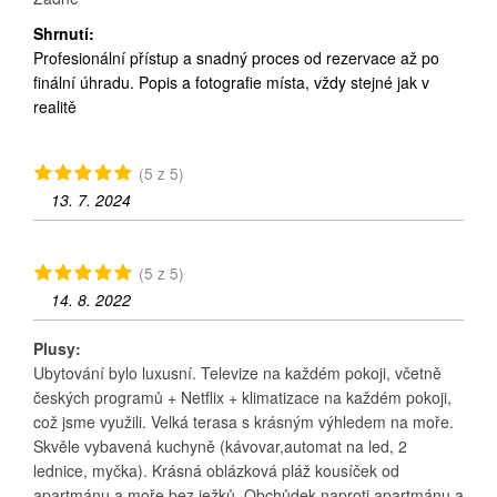
Shrnutí:
Profesionální přístup a snadný proces od rezervace až po
finální úhradu. Popis a fotografie místa, vždy stejné jak v
realitě
(5 z 5)
13. 7. 2024
(5 z 5)
14. 8. 2022
Plusy:
Ubytování bylo luxusní. Televize na každém pokoji, včetně
českých programů + Netflix + klimatizace na každém pokoji,
což jsme využili. Velká terasa s krásným výhledem na moře.
Skvěle vybavená kuchyně (kávovar,automat na led, 2
lednice, myčka). Krásná oblázková pláž kousíček od
apartmánu a moře bez ježků. Obchůdek naproti apartmánu a