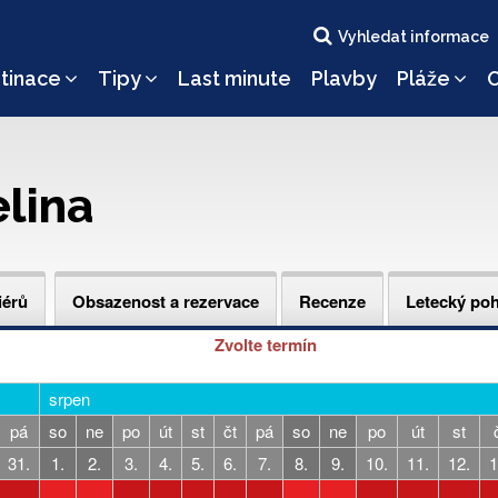
Vyhledat informace
tinace
Tipy
Last minute
Plavby
Pláže
O
lina
iérů
Obsazenost a rezervace
Recenze
Letecký po
Zvolte termín
srpen
pá
so
ne
po
út
st
čt
pá
so
ne
po
út
st
31.
1.
2.
3.
4.
5.
6.
7.
8.
9.
10.
11.
12.
1