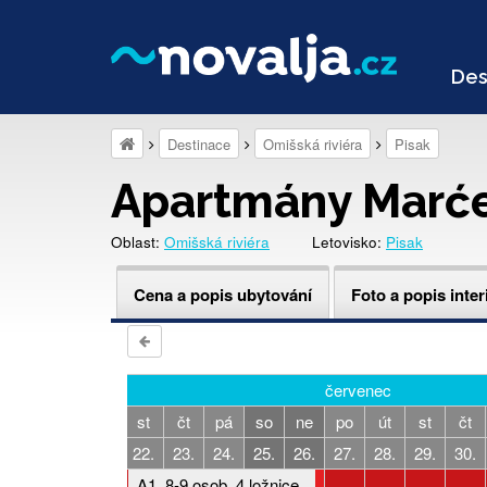
Des
Destinace
Omišská riviéra
Pisak
Apartmány Marće
Oblast:
Omišská riviéra
Letovisko:
Pisak
Cena a popis ubytování
Foto a popis inter
červenec
ne
po
út
st
čt
pá
so
ne
po
út
st
čt
19.
20.
21.
22.
23.
24.
25.
26.
27.
28.
29.
30.
A1, 8-9 osob, 4 ložnice