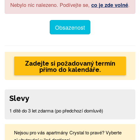
Nebylo nic nalezeno. Podívejte se,
co je zde volné
.
Obsazenost
Zadejte si požadovaný termín
přímo do kalendáře.
Slevy
1 dítě do 3 let zdarma (po předchozí domluvě)
Nejsou pro vás apartmány Crystal to pravé? Vyberte
si ubytování v jiné destinaci.