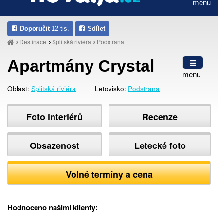
menu
Doporučit
12 tis.
Sdílet
Destinace
Splitská riviéra
Podstrana
Apartmány Crystal
menu
Oblast:
Splitská riviéra
Letovisko:
Podstrana
Foto interiérů
Recenze
Obsazenost
Letecké foto
Volné termíny a cena
Hodnoceno našimi klienty: