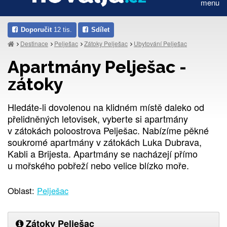
menu
Doporučit
12 tis.
Sdílet
Destinace
Pelješac
Zátoky Pelješac
Ubytování Pelješac
Apartmány Pelješac -
zátoky
Hledáte-li dovolenou na klidném místě daleko od
přelidněných letovisek, vyberte si apartmány
v zátokách poloostrova Pelješac. Nabízíme pěkné
soukromé apartmány v zátokách Luka Dubrava,
Kabli a Brijesta. Apartmány se nacházejí přímo
u mořského pobřeží nebo velice blízko moře.
Oblast:
Pelješac
Zátoky Pelješac