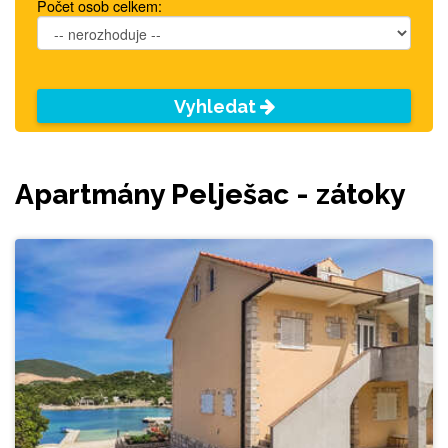
Počet osob celkem:
Vyhledat
Apartmány Pelješac - zátoky