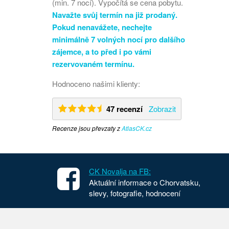
(min. 7 nocí). Vypočítá se cena pobytu.
Navažte svůj termín na již prodaný.
Pokud nenavážete, nechejte
minimálně 7 volných nocí pro dalšího
zájemce, a to před i po vámi
rezervovaném termínu.
Hodnoceno našimi klienty:
47 recenzí
Zobrazit
Recenze jsou převzaty z
AtlasCK.cz
CK Novalja na FB:
Aktuální informace o Chorvatsku,
slevy, fotografie, hodnocení