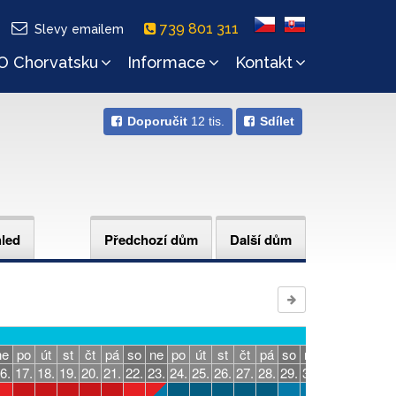
739 801 311
Slevy emailem
O Chorvatsku
Informace
Kontakt
Doporučit
12 tis.
Sdílet
hled
Předchozí dům
Další dům
září
ne
po
út
st
čt
pá
so
ne
po
út
st
čt
pá
so
ne
po
út
st
6.
17.
18.
19.
20.
21.
22.
23.
24.
25.
26.
27.
28.
29.
30.
31.
1.
2.