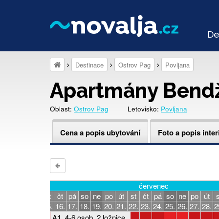
De
Destinace
Ostrov Pag
Povljana
Apartmány Bend
Oblast:
Ostrov Pag
Letovisko:
Povljana
Cena a popis ubytování
Foto a popis inter
červenec
o
ne
po
út
st
čt
pá
so
ne
po
út
st
čt
pá
so
ne
po
út
s
1.
12.
13.
14.
15.
16.
17.
18.
19.
20.
21.
22.
23.
24.
25.
26.
27.
28.
2
A1, 4-6 osob, 2 ložnice