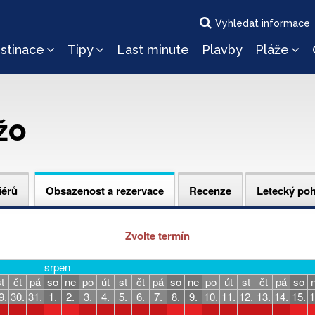
Vyhledat informace
stinace
Tipy
Last minute
Plavby
Pláže
žo
iérů
Obsazenost a rezervace
Recenze
Letecký po
Zvolte termín
srpen
t
čt
pá
so
ne
po
út
st
čt
pá
so
ne
po
út
st
čt
pá
so
9.
30.
31.
1.
2.
3.
4.
5.
6.
7.
8.
9.
10.
11.
12.
13.
14.
15.
1