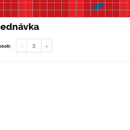
jednávka
-
+
osob: