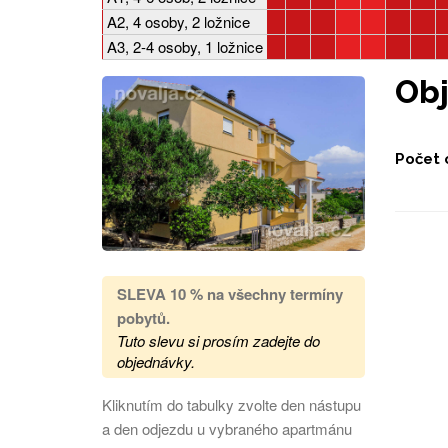
A2, 4 osoby, 2 ložnice
A3, 2-4 osoby, 1 ložnice
Ob
Počet 
SLEVA 10 % na všechny termíny
pobytů
.
Tuto slevu si prosím zadejte do
objednávky.
Kliknutím do tabulky zvolte den nástupu
a den odjezdu u vybraného apartmánu