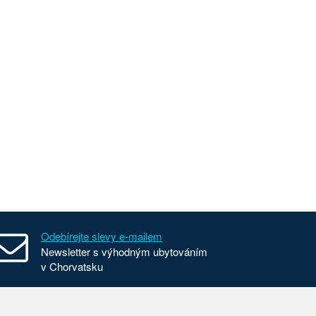
Odebírejte slevy e-mailem
Newsletter s výhodným ubytováním
v Chorvatsku