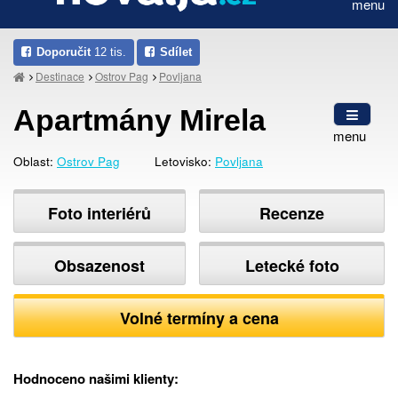
menu
Doporučit
12 tis.
Sdílet
Destinace
Ostrov Pag
Povljana
Apartmány Mirela
menu
Oblast:
Ostrov Pag
Letovisko:
Povljana
Foto interiérů
Recenze
Obsazenost
Letecké foto
Volné termíny a cena
Hodnoceno našimi klienty: