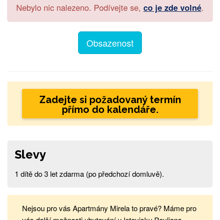
Nebylo nic nalezeno. Podívejte se,
co je zde volné
.
Obsazenost
Zadejte si požadovaný termín
přímo do kalendáře.
Slevy
1 dítě do 3 let zdarma (po předchozí domluvě).
Nejsou pro vás Apartmány Mirela to pravé? Máme pro
vás další možnosti ubytování v letovisku Povljana.